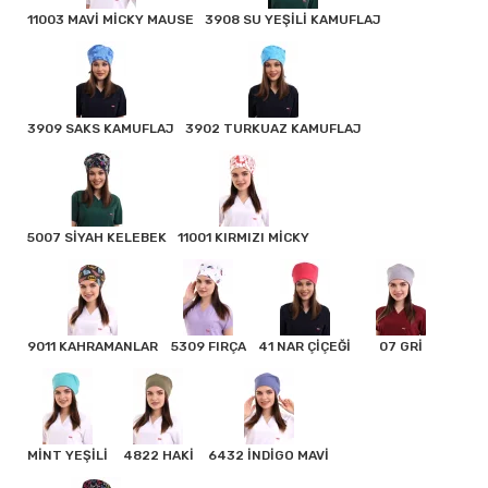
11003 MAVİ MİCKY MAUSE
3908 SU YEŞİLİ KAMUFLAJ
3909 SAKS KAMUFLAJ
3902 TURKUAZ KAMUFLAJ
5007 SİYAH KELEBEK
11001 KIRMIZI MİCKY
9011 KAHRAMANLAR
5309 FIRÇA
41 NAR ÇİÇEĞİ
07 GRİ
MİNT YEŞİLİ
4822 HAKİ
6432 İNDİGO MAVİ