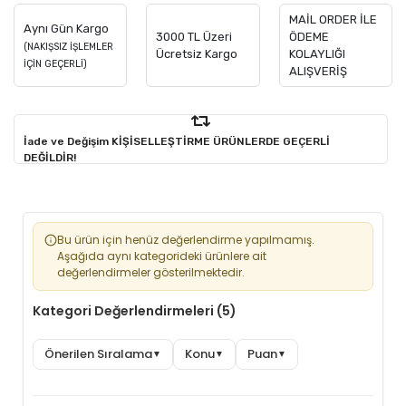
MAİL ORDER İLE
Aynı Gün Kargo
3000 TL Üzeri
ÖDEME
(NAKIŞSIZ İŞLEMLER
Ücretsiz Kargo
KOLAYLIĞI
İÇİN GEÇERLİ)
ALIŞVERİŞ
İade ve Değişim KİŞİSELLEŞTİRME ÜRÜNLERDE GEÇERLİ
DEĞİLDİR!
Bu ürün için henüz değerlendirme yapılmamış.
Aşağıda aynı kategorideki ürünlere ait
değerlendirmeler gösterilmektedir.
Kategori Değerlendirmeleri (5)
Önerilen Sıralama
Konu
Puan
▼
▼
▼