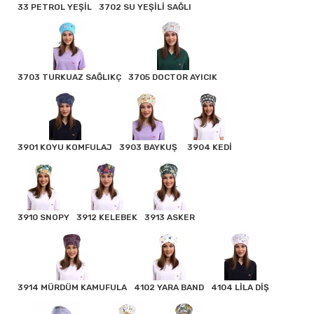
33 PETROL YEŞİL
3702 SU YEŞİLİ SAĞLI
3703 TURKUAZ SAĞLIKÇ
3705 DOCTOR AYICIK
3901 KOYU KOMFULAJ
3903 BAYKUŞ
3904 KEDİ
3910 SNOPY
3912 KELEBEK
3913 ASKER
3914 MÜRDÜM KAMUFULA
4102 YARA BAND
4104 LİLA DİŞ