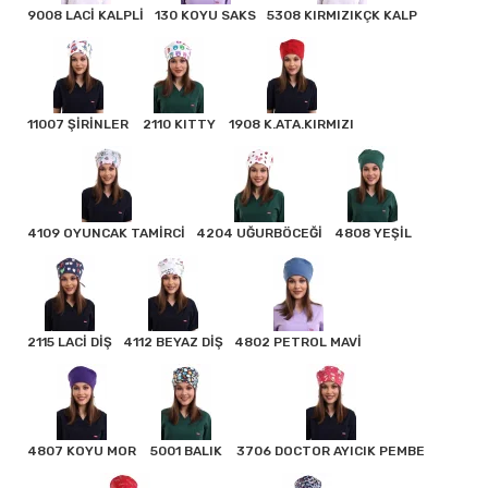
9008 LACİ KALPLİ
130 KOYU SAKS
5308 KIRMIZIKÇK KALP
11007 ŞİRİNLER
2110 KITTY
1908 K.ATA.KIRMIZI
4109 OYUNCAK TAMİRCİ
4204 UĞURBÖCEĞİ
4808 YEŞİL
2115 LACİ DİŞ
4112 BEYAZ DİŞ
4802 PETROL MAVİ
4807 KOYU MOR
5001 BALIK
3706 DOCTOR AYICIK PEMBE