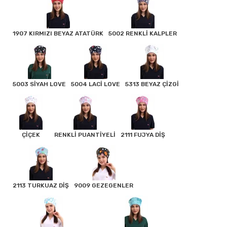
1907 KIRMIZI BEYAZ ATATÜRK
5002 RENKLİ KALPLER
5003 SİYAH LOVE
5004 LACİ LOVE
5313 BEYAZ ÇİZGİ
ÇİÇEK
RENKLİ PUANTİYELİ
2111 FUJYA DİŞ
2113 TURKUAZ DİŞ
9009 GEZEGENLER