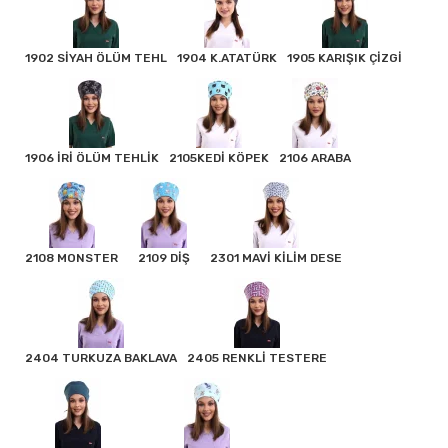
1902 SİYAH ÖLÜM TEHL
1904 K.ATATÜRK
1905 KARIŞIK ÇİZGİ
1906 İRİ ÖLÜM TEHLİK
2105KEDİ KÖPEK
2106 ARABA
2108 MONSTER
2109 DİŞ
2301 MAVİ KİLİM DESE
2404 TURKUZA BAKLAVA
2405 RENKLİ TESTERE