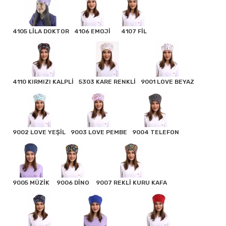
4105 LİLA DOKTOR
4106 EMOJİ
4107 FİL
4110 KIRMIZI KALPLİ
5303 KARE RENKLİ
9001 LOVE BEYAZ
9002 LOVE YEŞİL
9003 LOVE PEMBE
9004 TELEFON
9005 MÜZİK
9006 DİNO
9007 REKLİ KURU KAFA