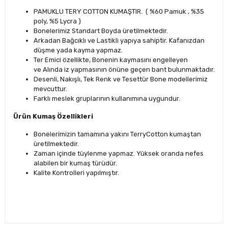
PAMUKLU TERY COTTON KUMAŞTIR. ( %60 Pamuk , %35
poly, %5 Lycra )
Bonelerimiz Standart Boyda üretilmektedir.
Arkadan Bağcıklı ve Lastikli yapıya sahiptir. Kafanızdan
düşme yada kayma yapmaz.
Ter Emici özellikte, Bonenin kaymasını engelleyen
ve Alında iz yapmasının önüne geçen bant bulunmaktadır.
Desenli, Nakışlı, Tek Renk ve Tesettür Bone modellerimiz
mevcuttur.
Farklı meslek gruplarının kullanımına uygundur.
Ürün Kumaş Özellikleri
Bonelerimizin tamamına yakını TerryCotton kumaştan
üretilmektedir.
Zaman içinde tüylenme yapmaz. Yüksek oranda nefes
alabilen bir kumaş türüdür.
Kalite Kontrolleri yapılmıştır.