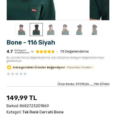
Bone - 116 Siyah
4.7
Kategori
79
Değerlendirme
Ortalaması
Bu üründe henüz değerlendirme yok, ortalama kategori değerlendirmesi
gösteriliyor.
Yorumları İncele >
Kategorideki Ürünler Beğeniliyor!
Ürün Kodu:
ST01526__116 SİYAH
149,99 TL
Barkod:
8682723201869
Kategori:
Tek Renk Cerrahi Bone