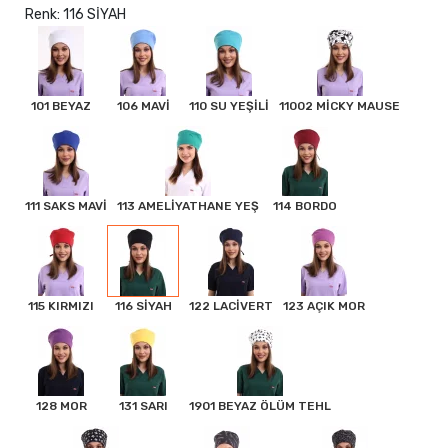
Renk: 116 SİYAH
101 BEYAZ
106 MAVİ
110 SU YEŞİLİ
11002 MİCKY MAUSE
111 SAKS MAVİ
113 AMELİYATHANE YEŞ
114 BORDO
115 KIRMIZI
116 SİYAH
122 LACİVERT
123 AÇIK MOR
128 MOR
131 SARI
1901 BEYAZ ÖLÜM TEHL