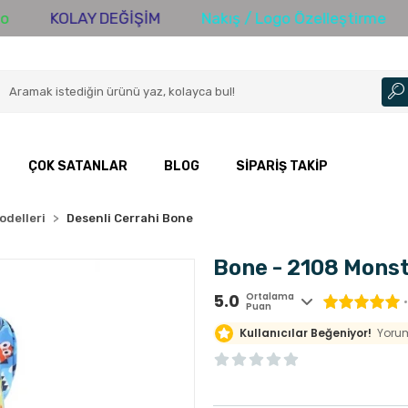
OLAY DEĞİŞİM
Nakış / Logo Özelleştirme
3000 T
ÇOK SATANLAR
BLOG
SIPARIŞ TAKIP
odelleri
Desenli Cerrahi Bone
Bone - 2108 Mons
5.0
Ortalama
Puan
Kullanıcılar Beğeniyor!
Yorum