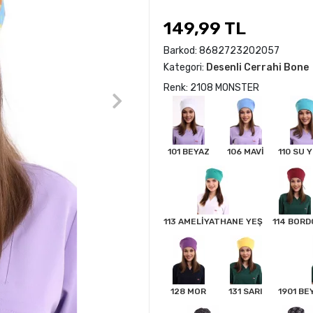
149,99 TL
Barkod:
8682723202057
Kategori:
Desenli Cerrahi Bone
Renk: 2108 MONSTER
101 BEYAZ
106 MAVİ
110 SU Y
113 AMELİYATHANE YEŞ
114 BORD
128 MOR
131 SARI
1901 BE