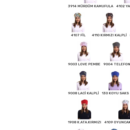
3914 MÜRDÜM KAMUFULA
4102 Y
4107 FİL
4110 KIRMIZI KALPLİ
9003 LOVE PEMBE
9004 TELEFO
9008 LACİ KALPLİ
130 KOYU SAKS
1908 K.ATA.KIRMIZI
4109 OYUNCAK