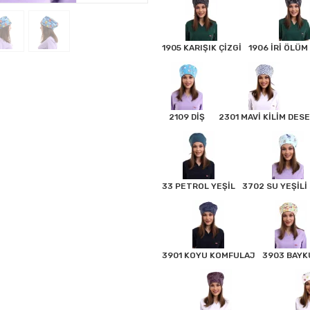
1905 KARIŞIK ÇİZGİ
1906 İRİ ÖLÜM
2109 DİŞ
2301 MAVİ KİLİM DESE
33 PETROL YEŞİL
3702 SU YEŞİLİ
3901 KOYU KOMFULAJ
3903 BAYK