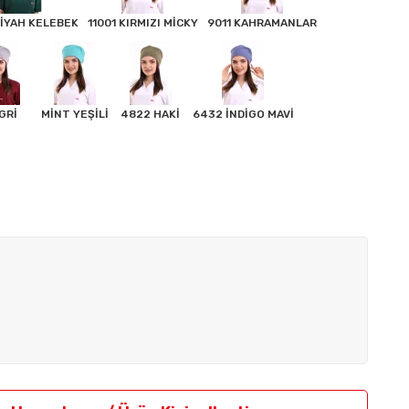
SİYAH KELEBEK
11001 KIRMIZI MİCKY
9011 KAHRAMANLAR
GRİ
MİNT YEŞİLİ
4822 HAKİ
6432 İNDİGO MAVİ