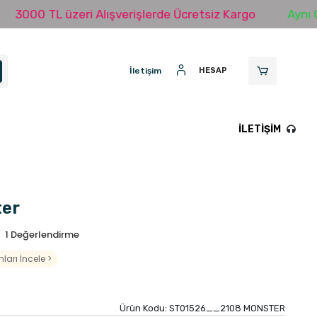
L üzeri Alışverişlerde Ücretsiz Kargo
Aynı Gün Karg
İletişim
HESAP
İLETIŞIM
ter
1 Değerlendirme
ları İncele >
Ürün Kodu:
ST01526__2108 MONSTER