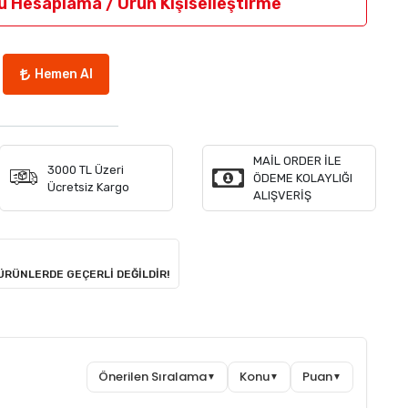
u Hesaplama / Ürün Kişiselleştirme
Hemen Al
MAİL ORDER İLE
3000 TL Üzeri
ÖDEME KOLAYLIĞI
Ücretsiz Kargo
ALIŞVERİŞ
 ÜRÜNLERDE GEÇERLİ DEĞİLDİR!
Önerilen Sıralama
Konu
Puan
▼
▼
▼