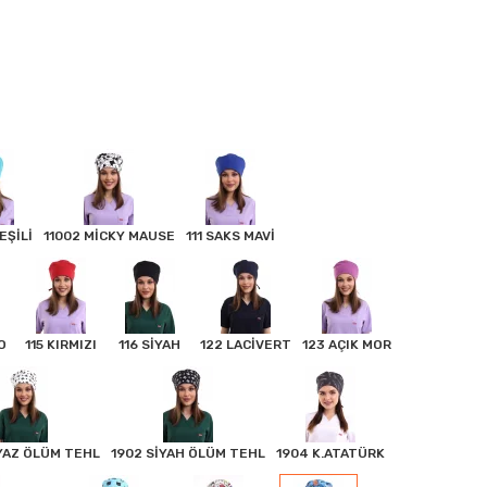
EŞİLİ
11002 MİCKY MAUSE
111 SAKS MAVİ
O
115 KIRMIZI
116 SİYAH
122 LACİVERT
123 AÇIK MOR
YAZ ÖLÜM TEHL
1902 SİYAH ÖLÜM TEHL
1904 K.ATATÜRK