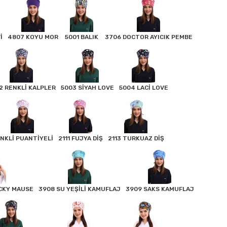
İ
4807 KOYU MOR
5001 BALIK
3706 DOCTOR AYICIK PEMBE
2 RENKLİ KALPLER
5003 SİYAH LOVE
5004 LACİ LOVE
NKLİ PUANTİYELİ
2111 FUJYA DİŞ
2113 TURKUAZ DİŞ
İCKY MAUSE
3908 SU YEŞİLİ KAMUFLAJ
3909 SAKS KAMUFLAJ