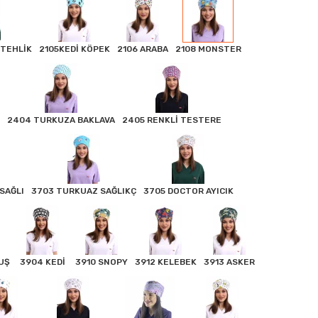
 TEHLİK
2105KEDİ KÖPEK
2106 ARABA
2108 MONSTER
2404 TURKUZA BAKLAVA
2405 RENKLİ TESTERE
 SAĞLI
3703 TURKUAZ SAĞLIKÇ
3705 DOCTOR AYICIK
UŞ
3904 KEDİ
3910 SNOPY
3912 KELEBEK
3913 ASKER