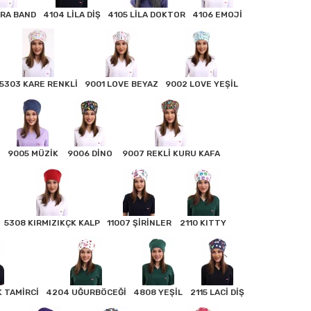
ARA BAND
4104 LİLA DİŞ
4105 LİLA DOKTOR
4106 EMOJİ
5303 KARE RENKLİ
9001 LOVE BEYAZ
9002 LOVE YEŞİL
N
9005 MÜZİK
9006 DİNO
9007 REKLİ KURU KAFA
5308 KIRMIZIKÇK KALP
11007 ŞİRİNLER
2110 KITTY
 TAMİRCİ
4204 UĞURBÖCEĞİ
4808 YEŞİL
2115 LACİ DİŞ