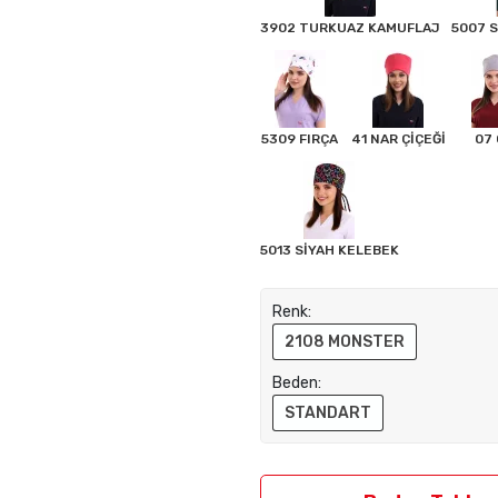
3902 TURKUAZ KAMUFLAJ
5007 
5309 FIRÇA
41 NAR ÇİÇEĞİ
07 
5013 SİYAH KELEBEK
Renk:
2108 MONSTER
Beden:
STANDART