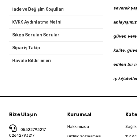
severek yap
İade ve Değişim Koşulları
KVKK Aydınlatma Metni
anlayışımız
Sıkça Sorulan Sorular
güven veren
Sipariş Takip
kalite, güv
Havale Bildirimleri
edilen bir 
iş kıyafetl
Bize Ulaşın
Kurumsal
Kate
Hakkımızda
Sağlık
05522793217
02642793217
Gizlilik Sözleşmesi
112 Ac