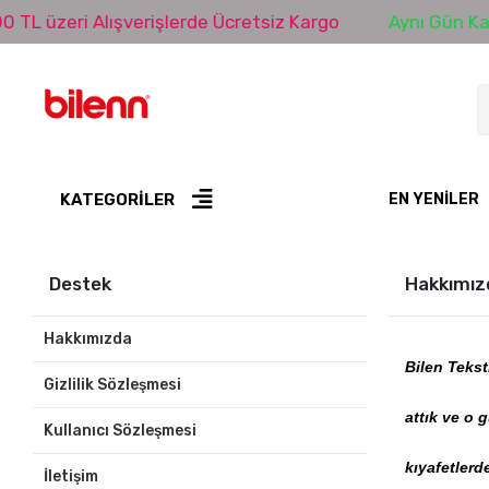
TL üzeri Alışverişlerde Ücretsiz Kargo
Aynı Gün Kar
KATEGORİLER
EN YENILER
Destek
Hakkımız
Hakkımızda
Bilen Tekst
Gizlilik Sözleşmesi
attık ve o 
Kullanıcı Sözleşmesi
kıyafetlerd
İletişim