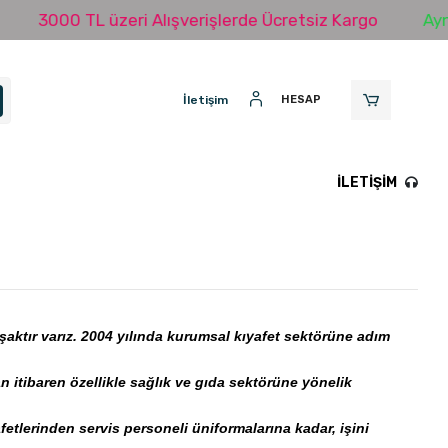
3000 TL üzeri Alışverişlerde Ücretsiz Kargo
Aynı 
İletişim
HESAP
İLETIŞIM
kuşaktır varız. 2004 yılında kurumsal kıyafet sektörüne adım
 itibaren özellikle sağlık ve gıda sektörüne yönelik
etlerinden servis personeli üniformalarına kadar, işini