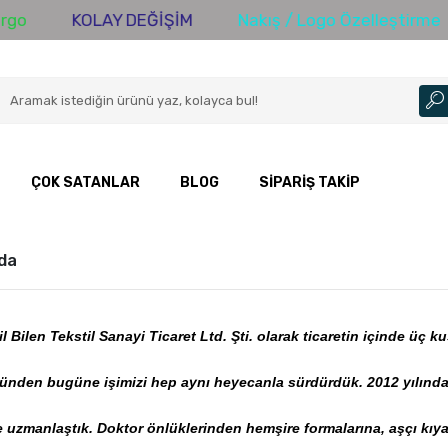
go
KOLAY DEĞİŞİM
Nakış / Logo Özelleştirme
ÇOK SATANLAR
BLOG
SIPARIŞ TAKIP
da
il Bilen Tekstil Sanayi Ticaret Ltd. Şti. olarak ticaretin içinde üç 
günden bugüne işimizi hep aynı heyecanla sürdürdük. 2012 yılından
e uzmanlaştık. Doktor önlüklerinden hemşire formalarına, aşçı kıyaf