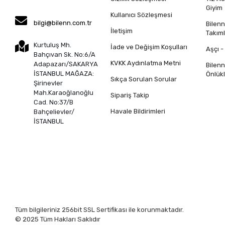
Giyim
Kullanıcı Sözleşmesi
bilgi@bilenn.com.tr
Bilen
İletişim
Takıml
Kurtuluş Mh.
İade ve Değişim Koşulları
Aşçı -
Bahçıvan Sk. No:6/A
KVKK Aydınlatma Metni
Adapazarı/SAKARYA
Bilen
İSTANBUL MAĞAZA:
Önlükl
Sıkça Sorulan Sorular
Şirinevler
Mah.Karaoğlanoğlu
Sipariş Takip
Cad. No:37/B
Havale Bildirimleri
Bahçelievler/
İSTANBUL
Tüm bilgileriniz 256bit SSL Sertifikası ile korunmaktadır.
© 2025
Tüm Hakları Saklıdır