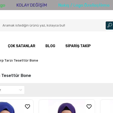
KOLAY DEĞİŞİM
Nakış / Logo Özelleştirme
3
ÇOK SATANLAR
BLOG
SIPARIŞ TAKIP
rp Tarzı Tesettür Bone
ı Tesettür Bone