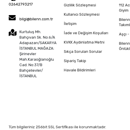
02642793217
Gizlilik Sözleşmesi
112 Ac
Giyim
Kullanıcı Sözleşmesi
bilgi@bilenn.com.tr
Bilen
İletişim
Takıml
Kurtuluş Mh.
İade ve Değişim Koşulları
Aşçı -
Bahçıvan Sk. No:6/A
KVKK Aydınlatma Metni
Adapazarı/SAKARYA
Bilen
İSTANBUL MAĞAZA:
Önlükl
Sıkça Sorulan Sorular
Şirinevler
Mah.Karaoğlanoğlu
Sipariş Takip
Cad. No:37/B
Havale Bildirimleri
Bahçelievler/
İSTANBUL
Tüm bilgileriniz 256bit SSL Sertifikası ile korunmaktadır.