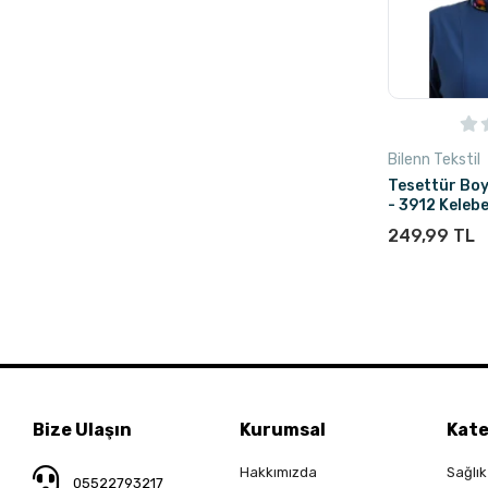
Bilenn Tekstil
Tesettür Bo
- 3912 Keleb
249,99 TL
Stokta Yok
Bize Ulaşın
Kurumsal
Kate
Hakkımızda
Sağlık
05522793217