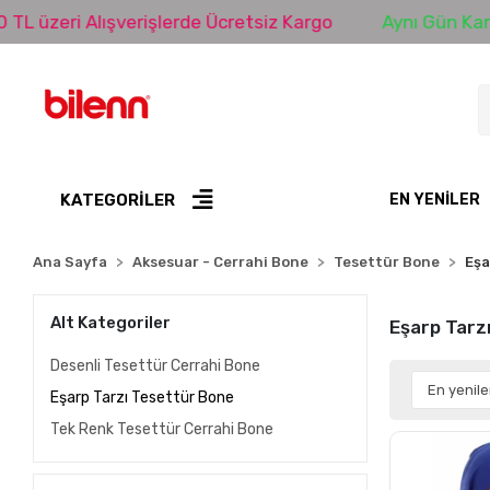
zeri Alışverişlerde Ücretsiz Kargo
Aynı Gün Kargo
KATEGORİLER
EN YENILER
Ana Sayfa
Aksesuar - Cerrahi Bone
Tesettür Bone
Eşa
Alt Kategoriler
Eşarp Tarz
Desenli Tesettür Cerrahi Bone
Eşarp Tarzı Tesettür Bone
Tek Renk Tesettür Cerrahi Bone