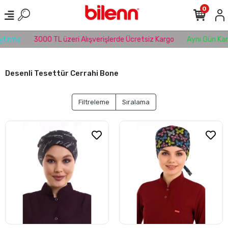
0
tirme
3000 TL üzeri Alışverişlerde Ücretsiz Kargo
Aynı Gün Karg
Desenli Tesettür Cerrahi Bone
Filtreleme
Sıralama