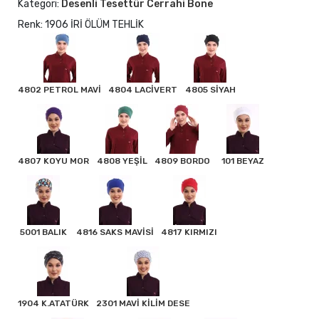
Kategori:
Desenli Tesettür Cerrahi Bone
Renk: 1906 İRİ ÖLÜM TEHLİK
4802 PETROL MAVİ
4804 LACİVERT
4805 SİYAH
4807 KOYU MOR
4808 YEŞİL
4809 BORDO
101 BEYAZ
5001 BALIK
4816 SAKS MAVİSİ
4817 KIRMIZI
1904 K.ATATÜRK
2301 MAVİ KİLİM DESE