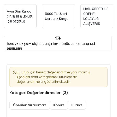
MAİL ORDER İLE
Aynı Gün Kargo
3000 TL Üzeri
ÖDEME
(NAKIŞSIZ İŞLEMLER
Ücretsiz Kargo
KOLAYLIĞI
İÇİN GEÇERLİ)
ALIŞVERİŞ
İade ve Değişim KİŞİSELLEŞTİRME ÜRÜNLERDE GEÇERLİ
DEĞİLDİR!
Bu ürün için henüz değerlendirme yapılmamış.
Aşağıda aynı kategorideki ürünlere ait
değerlendirmeler gösterilmektedir.
Kategori Değerlendirmeleri (3)
Önerilen Sıralama
Konu
Puan
▼
▼
▼