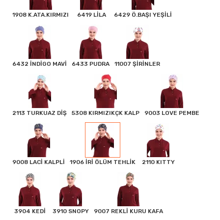
1908 K.ATA.KIRMIZI
6419 LİLA
6429 Ö.BAŞI YEŞİLİ
6432 İNDİGO MAVİ
6433 PUDRA
11007 ŞİRİNLER
2113 TURKUAZ DİŞ
5308 KIRMIZIKÇK KALP
9003 LOVE PEMBE
9008 LACİ KALPLİ
1906 İRİ ÖLÜM TEHLİK
2110 KITTY
3904 KEDİ
3910 SNOPY
9007 REKLİ KURU KAFA