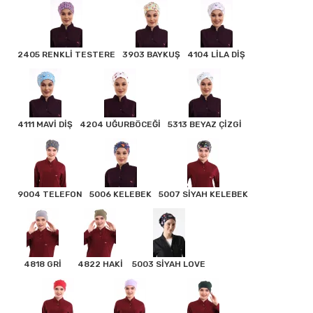
2405 RENKLİ TESTERE
3903 BAYKUŞ
4104 LİLA DİŞ
4111 MAVİ DİŞ
4204 UĞURBÖCEĞİ
5313 BEYAZ ÇİZGİ
9004 TELEFON
5006 KELEBEK
5007 SİYAH KELEBEK
4818 GRİ
4822 HAKİ
5003 SİYAH LOVE