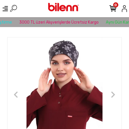
0
tirme
3000 TL üzeri Alışverişlerde Ücretsiz Kargo
Aynı Gün Karg