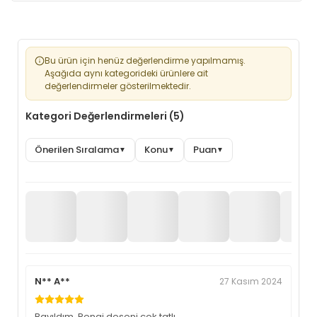
Bu ürün için henüz değerlendirme yapılmamış.
Aşağıda aynı kategorideki ürünlere ait
değerlendirmeler gösterilmektedir.
Kategori Değerlendirmeleri (5)
Önerilen Sıralama
Konu
Puan
▼
▼
▼
N** A**
27 Kasım 2024
Bayıldım. Rengi deseni çok tatlı