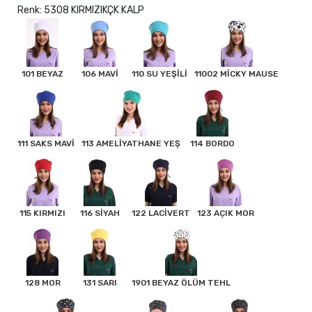
Renk: 5308 KIRMIZIKÇK KALP
101 BEYAZ
106 MAVİ
110 SU YEŞİLİ
11002 MİCKY MAUSE
111 SAKS MAVİ
113 AMELİYATHANE YEŞ
114 BORDO
115 KIRMIZI
116 SİYAH
122 LACİVERT
123 AÇIK MOR
128 MOR
131 SARI
1901 BEYAZ ÖLÜM TEHL