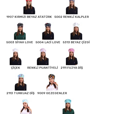
1907 KIRMIZI BEYAZ ATATÜRK
5002 RENKLİ KALPLER
5003 SİYAH LOVE
5004 LACİ LOVE
5313 BEYAZ ÇİZGİ
ÇİÇEK
RENKLİ PUANTİYELİ
2111 FUJYA DİŞ
2113 TURKUAZ DİŞ
9009 GEZEGENLER