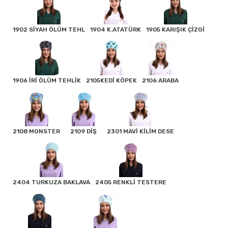
1902 SİYAH ÖLÜM TEHL
1904 K.ATATÜRK
1905 KARIŞIK ÇİZGİ
1906 İRİ ÖLÜM TEHLİK
2105KEDİ KÖPEK
2106 ARABA
2108 MONSTER
2109 DİŞ
2301 MAVİ KİLİM DESE
2404 TURKUZA BAKLAVA
2405 RENKLİ TESTERE