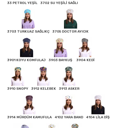
33 PETROL YEŞİL
3702 SU YEŞİLİ SAĞLI
3703 TURKUAZ SAĞLIKÇ
3705 DOCTOR AYICIK
3901 KOYU KOMFULAJ
3903 BAYKUŞ
3904 KEDİ
3910 SNOPY
3912 KELEBEK
3913 ASKER
3914 MÜRDÜM KAMUFULA
4102 YARA BAND
4104 LİLA DİŞ