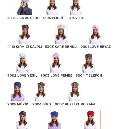
4105 LİLA DOKTOR
4106 EMOJİ
4107 FİL
4110 KIRMIZI KALPLİ
5303 KARE RENKLİ
9001 LOVE BEYAZ
9002 LOVE YEŞİL
9003 LOVE PEMBE
9004 TELEFON
9005 MÜZİK
9006 DİNO
9007 REKLİ KURU KAFA