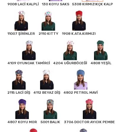
9008 LACİ KALPLİ
130 KOYU SAKS
5308 KIRMIZIKÇK KALP
11007 ŞİRİNLER
2110 KITTY
1908 K.ATA.KIRMIZI
4109 OYUNCAK TAMİRCİ
4204 UĞURBÖCEĞİ
4808 YEŞİL
2115 LACİ DİŞ
4112 BEYAZ DİŞ
4802 PETROL MAVİ
4807 KOYU MOR
5001 BALIK
3706 DOCTOR AYICIK PEMBE