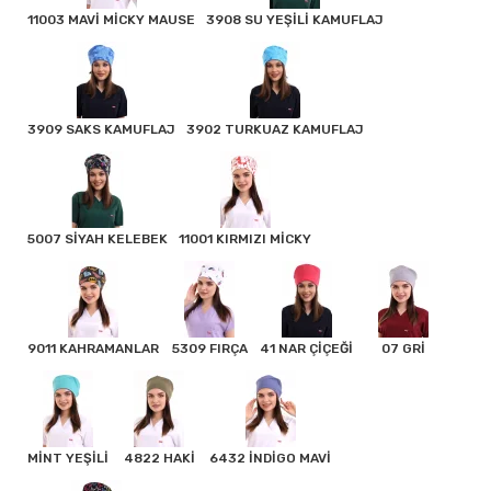
11003 MAVİ MİCKY MAUSE
3908 SU YEŞİLİ KAMUFLAJ
3909 SAKS KAMUFLAJ
3902 TURKUAZ KAMUFLAJ
5007 SİYAH KELEBEK
11001 KIRMIZI MİCKY
9011 KAHRAMANLAR
5309 FIRÇA
41 NAR ÇİÇEĞİ
07 GRİ
MİNT YEŞİLİ
4822 HAKİ
6432 İNDİGO MAVİ