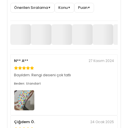
Önerilen Sıralama
Konu
Puan
▼
▼
▼
N** A**
27 Kasım 2024
Bayıldım. Rengi deseni çok tatlı
Beden: Standart
Çiğdem Ö.
24 Ocak 2025