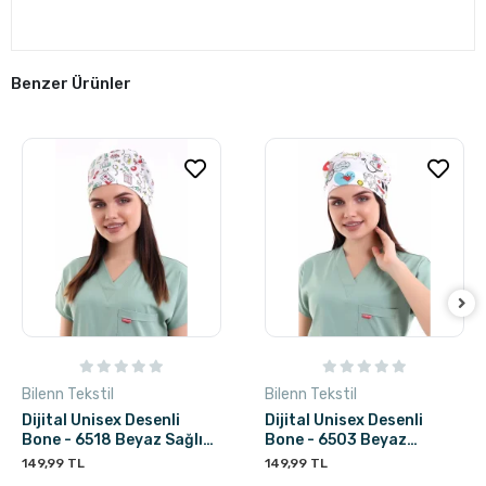
Benzer Ürünler
Bilenn Tekstil
Bilenn Tekstil
Dijital Unisex Desenli
Dijital Unisex Desenli
Bone - 6518 Beyaz Sağlık
Bone - 6503 Beyaz
Sembolleri
Stetoskop
149,99 TL
149,99 TL