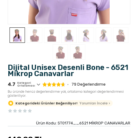
Dijital Unisex Desenli Bone - 6521
Mikrop Canavarlar
4.7
Kategori
79
Değerlendirme
Ortalaması
Bu üründe henüz değerlendirme yok, ortalama kategori değerlendirmesi
gösteriliyor.
Yorumları İncele >
Kategorideki Ürünler Beğeniliyor!
Ürün Kodu:
ST01774__6521 MİKROP CANAVARLAR