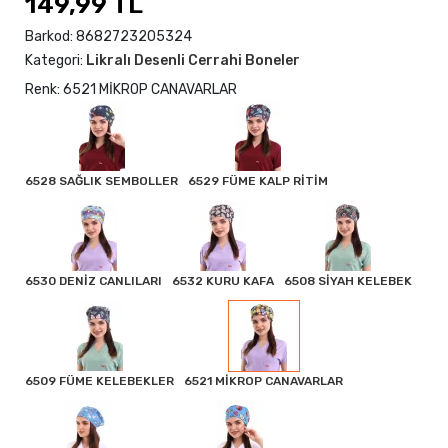
149,99 TL
Barkod:
8682723205324
Kategori:
Likralı Desenli Cerrahi Boneler
Renk: 6521 MİKROP CANAVARLAR
6528 SAĞLIK SEMBOLLER
6529 FÜME KALP RİTİM
6530 DENİZ CANLILARI
6532 KURU KAFA
6508 SİYAH KELEBEK
6509 FÜME KELEBEKLER
6521 MİKROP CANAVARLAR