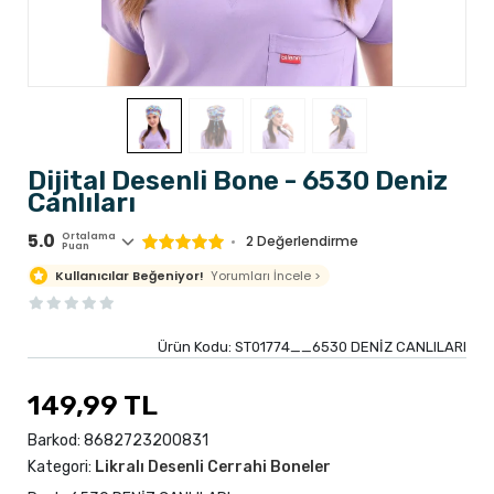
Dijital Desenli Bone - 6530 Deniz
Canlıları
5.0
Ortalama
2 Değerlendirme
Puan
Yorumları İncele >
Kullanıcılar Beğeniyor!
Ürün Kodu:
ST01774__6530 DENİZ CANLILARI
149,99 TL
Barkod:
8682723200831
Kategori:
Likralı Desenli Cerrahi Boneler