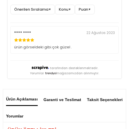
Önerilen Sıralama
Konu
Puan
▼
▼
▼
**** ****
22 Ağustos 2023
ürün görseldeki gibi.çok güzel .
tarafından desteklenmektedir.
Yorumlar
mağazamızdan alınmıştır.
Ürün Açıklaması
Garanti ve Teslimat
Taksit Seçenekleri
Yorumlar