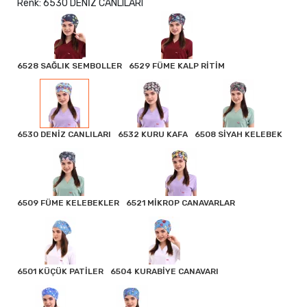
Renk: 6530 DENİZ CANLILARI
6528 SAĞLIK SEMBOLLER
6529 FÜME KALP RİTİM
6530 DENİZ CANLILARI
6532 KURU KAFA
6508 SİYAH KELEBEK
6509 FÜME KELEBEKLER
6521 MİKROP CANAVARLAR
6501 KÜÇÜK PATİLER
6504 KURABİYE CANAVARI