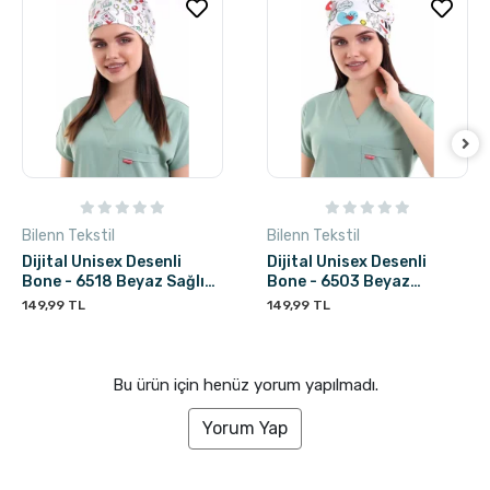
Bilenn Tekstil
Bilenn Tekstil
Dijital Unisex Desenli
Dijital Unisex Desenli
Bone - 6518 Beyaz Sağlık
Bone - 6503 Beyaz
Sembolleri
Stetoskop
149,99 TL
149,99 TL
Bu ürün için henüz yorum yapılmadı.
Yorum Yap