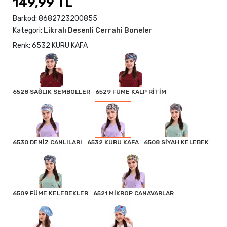
149,99 TL
Barkod:
8682723200855
Kategori:
Likralı Desenli Cerrahi Boneler
Renk: 6532 KURU KAFA
6528 SAĞLIK SEMBOLLER
6529 FÜME KALP RİTİM
6530 DENİZ CANLILARI
6532 KURU KAFA
6508 SİYAH KELEBEK
6509 FÜME KELEBEKLER
6521 MİKROP CANAVARLAR