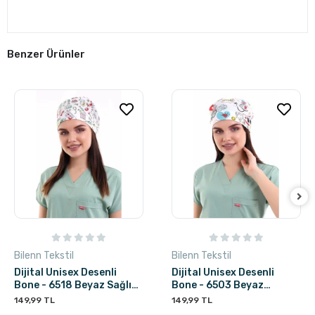
Benzer Ürünler
Bilenn Tekstil
Bilenn Tekstil
Dijital Unisex Desenli
Dijital Unisex Desenli
Bone - 6518 Beyaz Sağlık
Bone - 6503 Beyaz
Sembolleri
Stetoskop
149,99 TL
149,99 TL