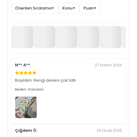
Önerilen Sıralama
Konu
Puan
▼
▼
▼
N** A**
27 Kasım 2024
Bayıldım. Rengi deseni çok tatlı
Beden: Standart
Çiğdem Ö.
24 Ocak 2025