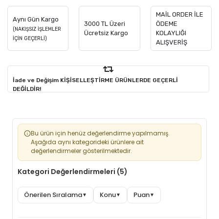
MAİL ORDER İLE
Aynı Gün Kargo
3000 TL Üzeri
ÖDEME
(NAKIŞSIZ İŞLEMLER
Ücretsiz Kargo
KOLAYLIĞI
İÇİN GEÇERLİ)
ALIŞVERİŞ
İade ve Değişim KİŞİSELLEŞTİRME ÜRÜNLERDE GEÇERLİ
DEĞİLDİR!
Bu ürün için henüz değerlendirme yapılmamış.
Aşağıda aynı kategorideki ürünlere ait
değerlendirmeler gösterilmektedir.
Kategori Değerlendirmeleri (5)
Önerilen Sıralama
Konu
Puan
▼
▼
▼