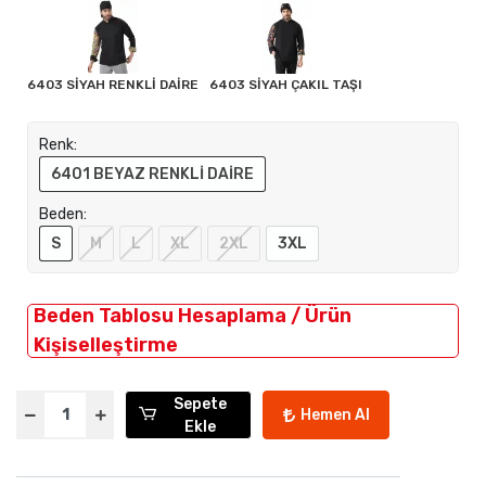
6403 SİYAH RENKLİ DAİRE
6403 SİYAH ÇAKIL TAŞI
Renk:
6401 BEYAZ RENKLİ DAİRE
Beden:
S
M
L
XL
2XL
3XL
Beden Tablosu Hesaplama / Ürün
Kişiselleştirme
Sepete
Hemen Al
Ekle