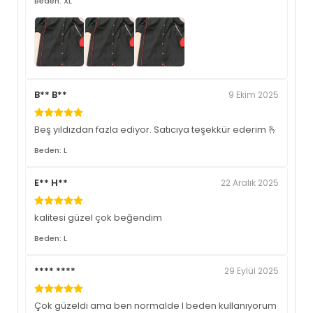
Beden: XL
B** B**
9 Ekim 2025
Beş yıldızdan fazla ediyor. Satıcıya teşekkür ederim 🫰
Beden: L
E** H**
22 Aralık 2025
kalitesi güzel çok beğendim
Beden: L
**** ****
29 Eylül 2025
Çok güzeldi ama ben normalde l beden kullanıyorum