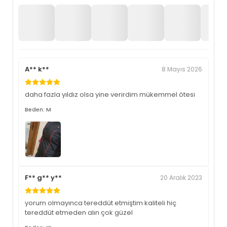
A** k**
8 Mayıs 2026
daha fazla yıldız olsa yine verirdim mükemmel ötesi
Beden: M
F** g** y**
20 Aralık 2023
yorum olmayınca tereddüt etmiştim kaliteli hiç
tereddüt etmeden alın çok güzel