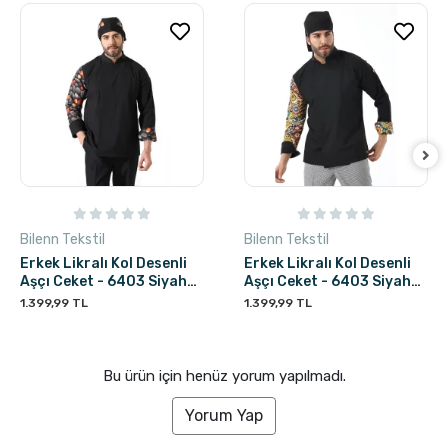
Bilenn Tekstil
Bilenn Tekstil
Erkek Likralı Kol Desenli
Erkek Likralı Kol Desenli
Aşçı Ceket - 6403 Siyah
Aşçı Ceket - 6403 Siyah
Çakıl Taşı
Renkli Daire
1.399,99 TL
1.399,99 TL
Bu ürün için henüz yorum yapılmadı.
Yorum Yap