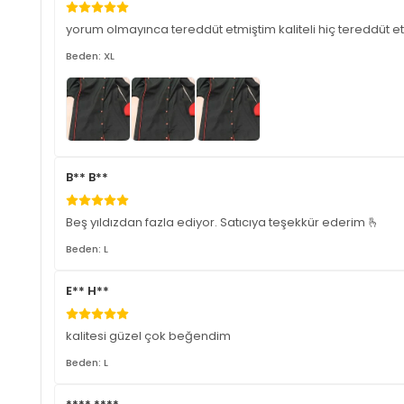
yorum olmayınca tereddüt etmiştim kaliteli hiç tereddüt 
Beden: XL
B** B**
Beş yıldızdan fazla ediyor. Satıcıya teşekkür ederim 🫰
Beden: L
E** H**
kalitesi güzel çok beğendim
Beden: L