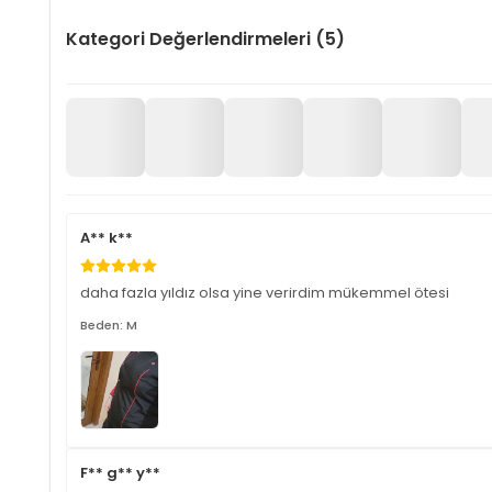
Kategori Değerlendirmeleri (5)
A** k**
daha fazla yıldız olsa yine verirdim mükemmel ötesi
Beden: M
F** g** y**