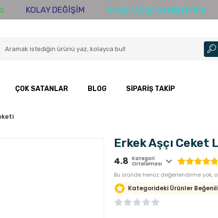
KOLAY DEĞİŞİM
Nakış / Logo Özelleştirme
3000
ÇOK SATANLAR
BLOG
SIPARIŞ TAKIP
eketi
Erkek Aşçı Ceket L
4.8
Kategori
Ortalaması
Bu üründe henüz değerlendirme yok, or
Kategorideki Ürünler Beğenili