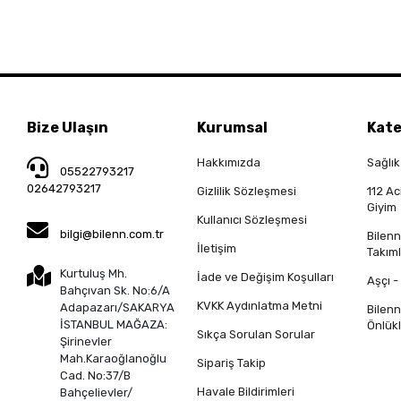
Bize Ulaşın
Kurumsal
Kate
Hakkımızda
Sağlık
05522793217
02642793217
Gizlilik Sözleşmesi
112 Ac
Giyim
Kullanıcı Sözleşmesi
bilgi@bilenn.com.tr
Bilen
İletişim
Takıml
Kurtuluş Mh.
İade ve Değişim Koşulları
Aşçı -
Bahçıvan Sk. No:6/A
KVKK Aydınlatma Metni
Adapazarı/SAKARYA
Bilen
İSTANBUL MAĞAZA:
Önlükl
Sıkça Sorulan Sorular
Şirinevler
Mah.Karaoğlanoğlu
Sipariş Takip
Cad. No:37/B
Havale Bildirimleri
Bahçelievler/