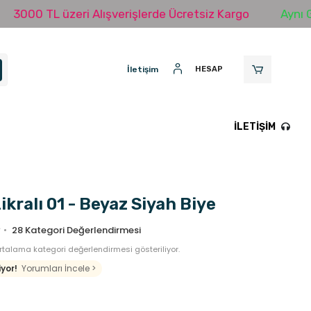
 TL üzeri Alışverişlerde Ücretsiz Kargo
Aynı Gün Ka
İletişim
HESAP
İLETIŞIM
ikralı 01 - Beyaz Siyah Biye
28
Kategori Değerlendirmesi
talama kategori değerlendirmesi gösteriliyor.
yor!
Yorumları İncele >