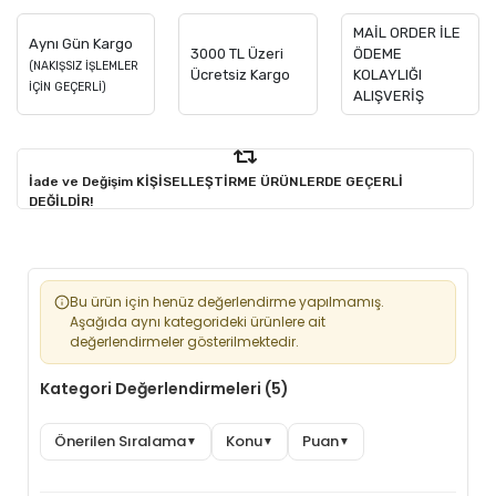
MAİL ORDER İLE
Aynı Gün Kargo
3000 TL Üzeri
ÖDEME
(NAKIŞSIZ İŞLEMLER
Ücretsiz Kargo
KOLAYLIĞI
İÇİN GEÇERLİ)
ALIŞVERİŞ
İade ve Değişim KİŞİSELLEŞTİRME ÜRÜNLERDE GEÇERLİ
DEĞİLDİR!
Bu ürün için henüz değerlendirme yapılmamış.
Aşağıda aynı kategorideki ürünlere ait
değerlendirmeler gösterilmektedir.
Kategori Değerlendirmeleri (5)
Önerilen Sıralama
Konu
Puan
▼
▼
▼