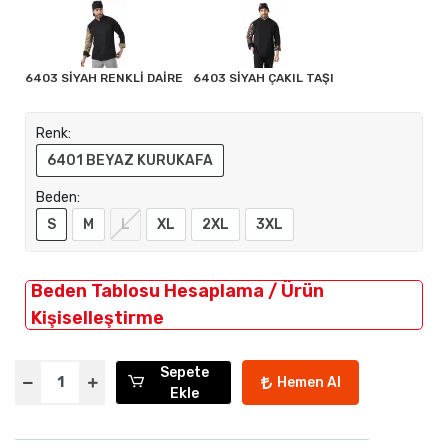
6403 SİYAH RENKLİ DAİRE
6403 SİYAH ÇAKIL TAŞI
Renk:
6401 BEYAZ KURUKAFA
Beden:
S
M
L
XL
2XL
3XL
Beden Tablosu Hesaplama / Ürün
Kişiselleştirme
Sepete
Hemen Al
Ekle