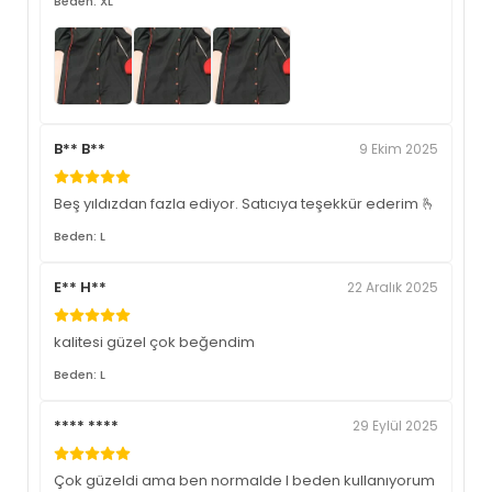
Beden: XL
B** B**
9 Ekim 2025
Beş yıldızdan fazla ediyor. Satıcıya teşekkür ederim 🫰
Beden: L
E** H**
22 Aralık 2025
kalitesi güzel çok beğendim
Beden: L
**** ****
29 Eylül 2025
Çok güzeldi ama ben normalde l beden kullanıyorum