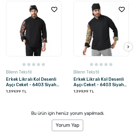
Bilenn Tekstil
Bilenn Tekstil
Erkek Likralı Kol Desenli
Erkek Likralı Kol Desenli
Aşçı Ceket - 6403 Siyah
Aşçı Ceket - 6403 Siyah
Çakıl Taşı
Renkli Daire
1.399,99 TL
1.399,99 TL
Bu ürün için henüz yorum yapılmadı.
Yorum Yap