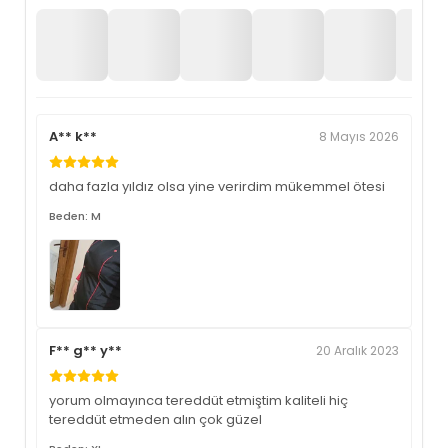
A** k**
8 Mayıs 2026
daha fazla yıldız olsa yine verirdim mükemmel ötesi
Beden: M
F** g** y**
20 Aralık 2023
yorum olmayınca tereddüt etmiştim kaliteli hiç
tereddüt etmeden alın çok güzel