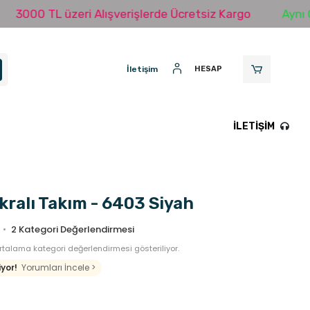
0 TL üzeri Alışverişlerde Ücretsiz Kargo
Aynı Gün K
İletişim
HESAP
İLETIŞIM
kralı Takım - 6403 Siyah
2
Kategori Değerlendirmesi
talama kategori değerlendirmesi gösteriliyor.
yor!
Yorumları İncele >