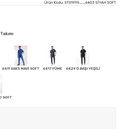
Ürün Kodu:
ST01995__6403 SİYAH SOFT
 Takımı
6411 SAKS MAVİ SOFT
6417 FÜME
6429 Ö.BAŞI YEŞİLİ
O SOFT