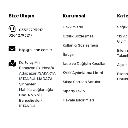
Bize Ulaşın
Kurumsal
Kate
Hakkımızda
Sağlık
05522793217
02642793217
Gizlilik Sözleşmesi
112 Ac
Giyim
Kullanıcı Sözleşmesi
bilgi@bilenn.com.tr
Bilen
İletişim
Takıml
Kurtuluş Mh.
İade ve Değişim Koşulları
Aşçı -
Bahçıvan Sk. No:6/A
KVKK Aydınlatma Metni
Adapazarı/SAKARYA
Bilen
İSTANBUL MAĞAZA:
Önlükl
Sıkça Sorulan Sorular
Şirinevler
Mah.Karaoğlanoğlu
Sipariş Takip
Cad. No:37/B
Havale Bildirimleri
Bahçelievler/
İSTANBUL