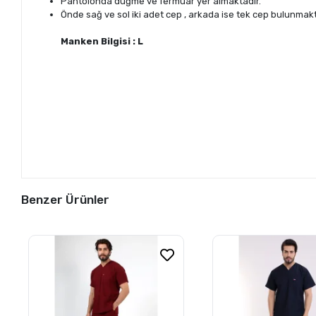
Pantolonda düğme ve fermuar yer almaktadır.
Önde sağ ve sol iki adet cep , arkada ise tek cep bulunmakt
Manken Bilgisi : L
Benzer Ürünler