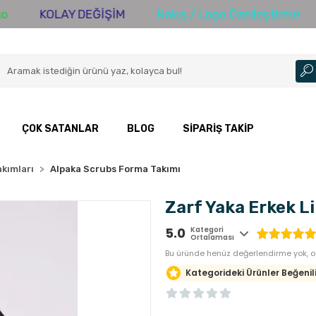
KOLAY DEĞİŞİM
Nakış / Logo Özelleştirme
300
ÇOK SATANLAR
BLOG
SIPARIŞ TAKIP
kımları
Alpaka Scrubs Forma Takımı
Zarf Yaka Erkek Li
5.0
Kategori
Ortalaması
Bu üründe henüz değerlendirme yok, or
Kategorideki Ürünler Beğenili