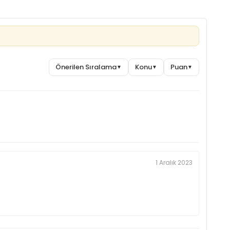
Önerilen Sıralama
Konu
Puan
▼
▼
▼
1 Aralık 2023