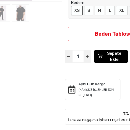
Beden:
XS
S
M
L
XL
Beden Tablos
Sepete
Ekle
Aynı Gün Kargo
(NAKIŞSIZ İŞLEMLER İÇİN
GEÇERLİ)
İade ve Değişim KİŞİSELLEŞTİRME