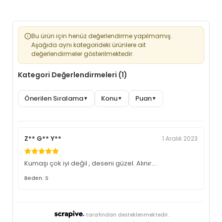
Bu ürün için henüz değerlendirme yapılmamış.
Aşağıda aynı kategorideki ürünlere ait
değerlendirmeler gösterilmektedir.
Kategori Değerlendirmeleri (1)
Önerilen Sıralama
Konu
Puan
▼
▼
▼
Z** G** Y**
1 Aralık 2023
Kumaşı çok iyi değil , deseni güzel. Alınır…
Beden: S
tarafından desteklenmektedir.