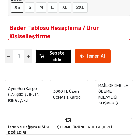
XS
S
M
L
XL
2XL
Beden Tablosu Hesaplama / Ürün
Kişiselleştirme
Sepete
Hemen Al
Ekle
MAİL ORDER İLE
Aynı Gün Kargo
3000 TL Üzeri
ÖDEME
(NAKIŞSIZ İŞLEMLER
Ücretsiz Kargo
KOLAYLIĞI
İÇİN GEÇERLİ)
ALIŞVERİŞ
İade ve Değişim KİŞİSELLEŞTİRME ÜRÜNLERDE GEÇERLİ
DEĞİLDİR!