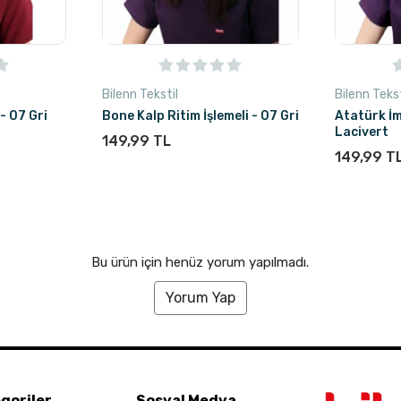
Bilenn Tekstil
Bilenn Tekst
- 07 Gri
Bone Kalp Ritim İşlemeli - 07 Gri
Atatürk İ
Lacivert
149,99 TL
149,99 T
Bu ürün için henüz yorum yapılmadı.
Yorum Yap
goriler
Sosyal Medya