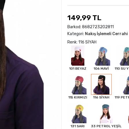
149,99 TL
Barkod:
8682723202811
Kategori:
Nakış İşlemeli Cerrah
Renk: 116 SİYAH
101 BEYAZ
106 MAVİ
110 SU Y
115 KIRMIZI
116 SİYAH
119 PET
131 SARI
33 PETROL YEŞİL