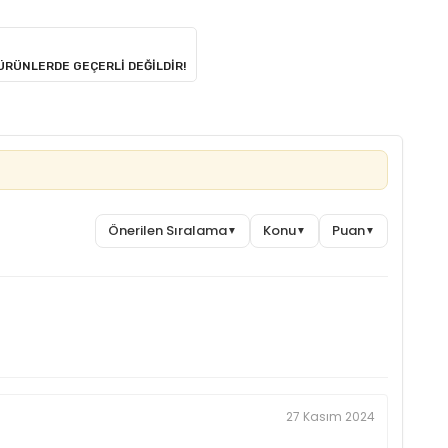
 ÜRÜNLERDE GEÇERLİ DEĞİLDİR!
Önerilen Sıralama
Konu
Puan
▼
▼
▼
27 Kasım 2024