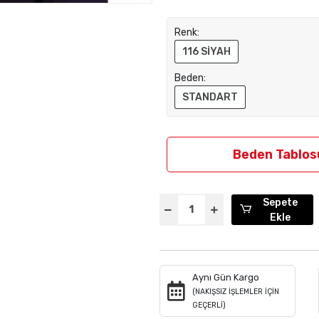
Renk:
116 SİYAH
Beden:
STANDART
Beden Tablos
Sepete
Ekle
Aynı Gün Kargo
(NAKIŞSIZ İŞLEMLER İÇİN
GEÇERLİ)