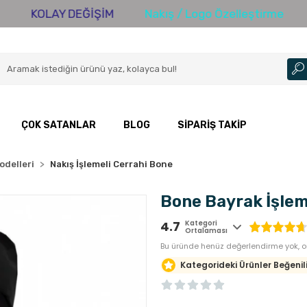
OLAY DEĞİŞİM
Nakış / Logo Özelleştirme
3000 T
ÇOK SATANLAR
BLOG
SIPARIŞ TAKIP
odelleri
Nakış İşlemeli Cerrahi Bone
Bone Bayrak İşleme
4.7
Kategori
Ortalaması
Bu üründe henüz değerlendirme yok, or
Kategorideki Ürünler Beğenili