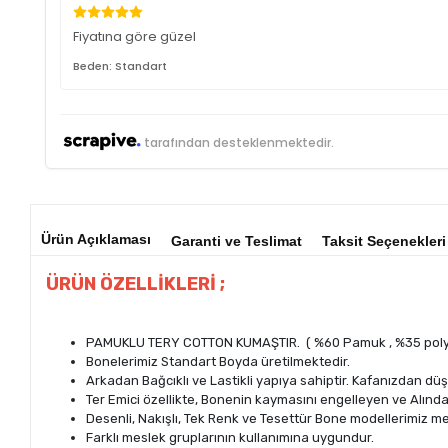
Fiyatına göre güzel
Beden: Standart
tarafından desteklenmektedir.
Ürün Açıklaması
Garanti ve Teslimat
Taksit Seçenekleri
ÜRÜN ÖZELLİKLERİ ;
PAMUKLU TERY COTTON KUMAŞTIR. ( %60 Pamuk , %35 poly,
Bonelerimiz Standart Boyda üretilmektedir.
Arkadan Bağcıklı ve Lastikli yapıya sahiptir. Kafanızdan 
Ter Emici özellikte, Bonenin kaymasını engelleyen ve Alın
Desenli, Nakışlı, Tek Renk ve Tesettür Bone modellerimiz m
Farklı meslek gruplarının kullanımına uygundur.