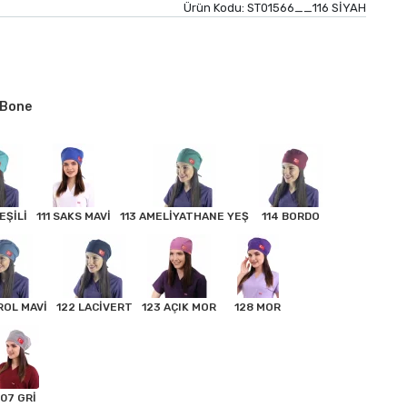
Ürün Kodu:
ST01566__116 SİYAH
i Bone
EŞİLİ
111 SAKS MAVİ
113 AMELİYATHANE YEŞ
114 BORDO
ROL MAVİ
122 LACİVERT
123 AÇIK MOR
128 MOR
07 GRİ