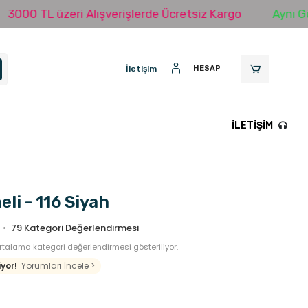
L üzeri Alışverişlerde Ücretsiz Kargo
Aynı Gün Karg
İletişim
HESAP
İLETIŞIM
li - 116 Siyah
79
Kategori Değerlendirmesi
talama kategori değerlendirmesi gösteriliyor.
yor!
Yorumları İncele >