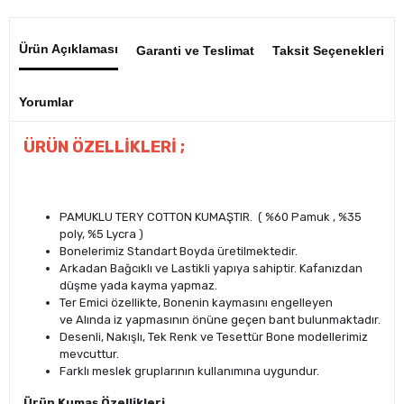
Ürün Açıklaması
Garanti ve Teslimat
Taksit Seçenekleri
Yorumlar
ÜRÜN ÖZELLİKLERİ ;
PAMUKLU TERY COTTON KUMAŞTIR. ( %60 Pamuk , %35
poly, %5 Lycra )
Bonelerimiz Standart Boyda üretilmektedir.
Arkadan Bağcıklı ve Lastikli yapıya sahiptir. Kafanızdan
düşme yada kayma yapmaz.
Ter Emici özellikte, Bonenin kaymasını engelleyen
ve Alında iz yapmasının önüne geçen bant bulunmaktadır.
Desenli, Nakışlı, Tek Renk ve Tesettür Bone modellerimiz
mevcuttur.
Farklı meslek gruplarının kullanımına uygundur.
Ürün Kumaş Özellikleri