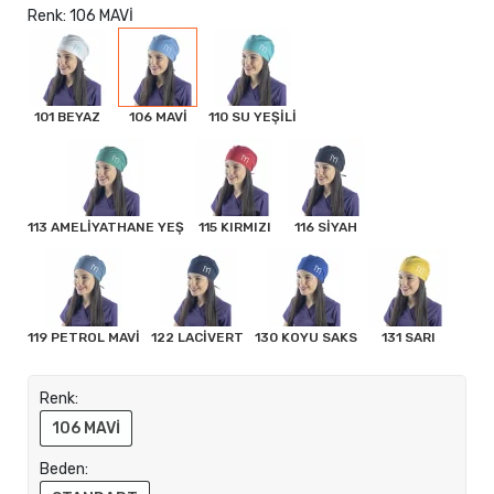
Renk: 106 MAVİ
101 BEYAZ
106 MAVİ
110 SU YEŞİLİ
113 AMELİYATHANE YEŞ
115 KIRMIZI
116 SİYAH
119 PETROL MAVİ
122 LACİVERT
130 KOYU SAKS
131 SARI
Renk:
106 MAVİ
Beden: