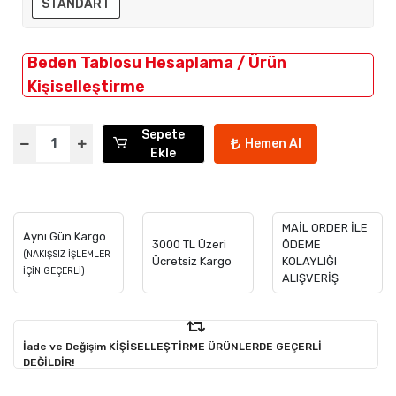
STANDART
Beden Tablosu Hesaplama / Ürün
Kişiselleştirme
Sepete
Hemen Al
Ekle
MAİL ORDER İLE
Aynı Gün Kargo
3000 TL Üzeri
ÖDEME
(NAKIŞSIZ İŞLEMLER
Ücretsiz Kargo
KOLAYLIĞI
İÇİN GEÇERLİ)
ALIŞVERİŞ
İade ve Değişim KİŞİSELLEŞTİRME ÜRÜNLERDE GEÇERLİ
DEĞİLDİR!