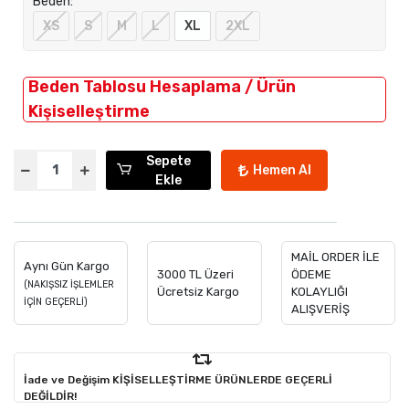
Beden:
XS
S
M
L
XL
2XL
Beden Tablosu Hesaplama / Ürün
Kişiselleştirme
Sepete
Hemen Al
Ekle
MAİL ORDER İLE
Aynı Gün Kargo
3000 TL Üzeri
ÖDEME
(NAKIŞSIZ İŞLEMLER
Ücretsiz Kargo
KOLAYLIĞI
İÇİN GEÇERLİ)
ALIŞVERİŞ
İade ve Değişim KİŞİSELLEŞTİRME ÜRÜNLERDE GEÇERLİ
DEĞİLDİR!