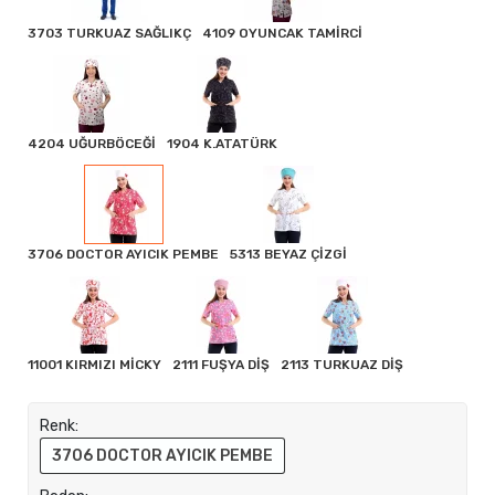
3703 TURKUAZ SAĞLIKÇ
4109 OYUNCAK TAMİRCİ
4204 UĞURBÖCEĞİ
1904 K.ATATÜRK
3706 DOCTOR AYICIK PEMBE
5313 BEYAZ ÇİZGİ
11001 KIRMIZI MİCKY
2111 FUŞYA DİŞ
2113 TURKUAZ DİŞ
Renk:
3706 DOCTOR AYICIK PEMBE