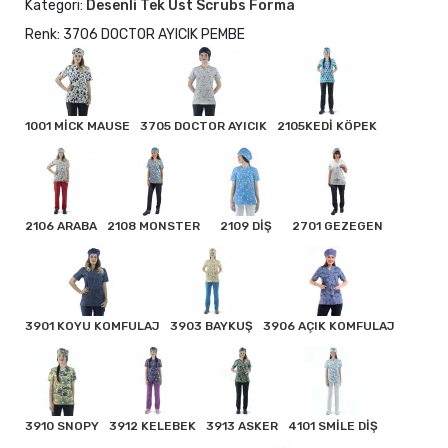
Kategori:
Desenli Tek Üst Scrubs Forma
Renk: 3706 DOCTOR AYICIK PEMBE
1001 MİCK MAUSE
3705 DOCTOR AYICIK
2105KEDİ KÖPEK
2106 ARABA
2108 MONSTER
2109 DİŞ
2701 GEZEGEN
3901 KOYU KOMFULAJ
3903 BAYKUŞ
3906 AÇIK KOMFULAJ
3910 SNOPY
3912 KELEBEK
3913 ASKER
4101 SMİLE DİŞ