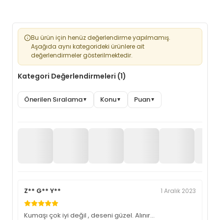
Bu ürün için henüz değerlendirme yapılmamış.
Aşağıda aynı kategorideki ürünlere ait
değerlendirmeler gösterilmektedir.
Kategori Değerlendirmeleri (1)
Önerilen Sıralama
Konu
Puan
▼
▼
▼
Z** G** Y**
1 Aralık 2023
Kumaşı çok iyi değil , deseni güzel. Alınır…