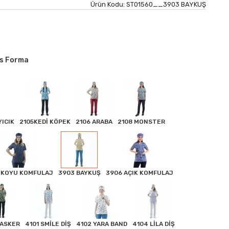
Ürün Kodu:
ST01560__3903 BAYKUŞ
bs Forma
ICIK
2105KEDİ KÖPEK
2106 ARABA
2108 MONSTER
 KOYU KOMFULAJ
3903 BAYKUŞ
3906 AÇIK KOMFULAJ
 ASKER
4101 SMİLE DİŞ
4102 YARA BAND
4104 LİLA DİŞ