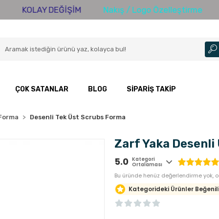
OLAY DEĞİŞİM
Nakış / Logo Özelleştirme
3000 T
ÇOK SATANLAR
BLOG
SIPARIŞ TAKIP
 Forma
Desenli Tek Üst Scrubs Forma
Zarf Yaka Desenli
5.0
Kategori
Ortalaması
Bu üründe henüz değerlendirme yok, or
Kategorideki Ürünler Beğenili