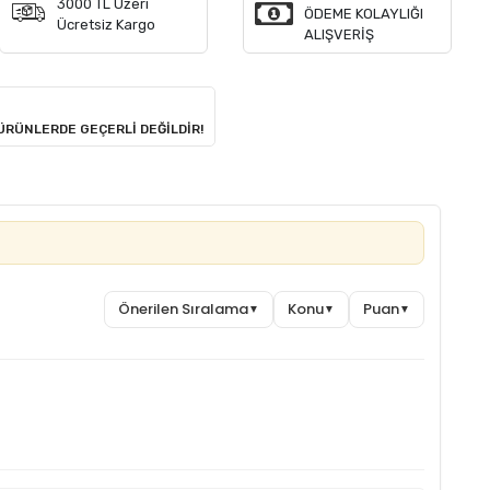
3000 TL Üzeri
ÖDEME KOLAYLIĞI
Ücretsiz Kargo
ALIŞVERİŞ
 ÜRÜNLERDE GEÇERLİ DEĞİLDİR!
Önerilen Sıralama
Konu
Puan
▼
▼
▼