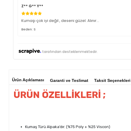
Z** G** Y**
Kumaşı çok iyi değil , deseni güzel. Alınır…
Beden: S
tarafından desteklenmektedir.
Ürün Açıklaması
Garanti ve Teslimat
Taksit Seçenekleri
ÜRÜN ÖZELLİKLERİ ;
Kumaş Türü Alpaka’dır. (%75 Poly + %25 Viscon)