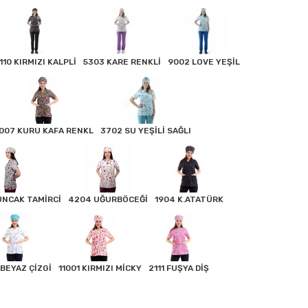
110 KIRMIZI KALPLİ
5303 KARE RENKLİ
9002 LOVE YEŞİL
007 KURU KAFA RENKL
3702 SU YEŞİLİ SAĞLI
UNCAK TAMİRCİ
4204 UĞURBÖCEĞİ
1904 K.ATATÜRK
 BEYAZ ÇİZGİ
11001 KIRMIZI MİCKY
2111 FUŞYA DİŞ