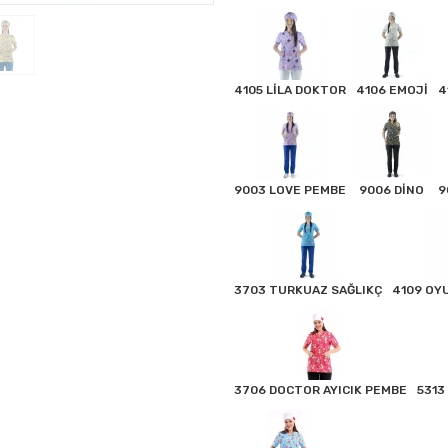
4105 LİLA DOKTOR
4106 EMOJİ
4
9003 LOVE PEMBE
9006 DİNO
9
3703 TURKUAZ SAĞLIKÇ
4109 OY
3706 DOCTOR AYICIK PEMBE
5313