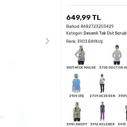
649,99 TL
Barkod:
8682723203429
Kategori:
Desenli Tek Üst Scru
Renk: 3903 BAYKUŞ
1001 MİCK MAUSE
3705 DOCTOR AY
2109 DİŞ
2701 GEZEGEN
3901
3910 SNOPY
3912 KELEBEK
3913