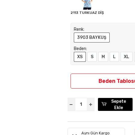
2113 TURKUAZ DİŞ
Renk:
3903 BAYKUŞ
Beden:
XS
S
M
L
XL
Beden Tablos
Sepete
Ekle
Aynı Gün Kargo