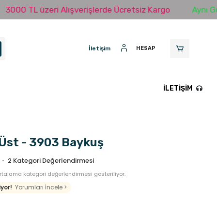
L üzeri Alışverişlerde Ücretsiz Kargo
Aynı Gün Karg
İletişim
HESAP
İLETIŞIM
 Üst - 3903 Baykuş
2
Kategori Değerlendirmesi
talama kategori değerlendirmesi gösteriliyor.
yor!
Yorumları İncele >