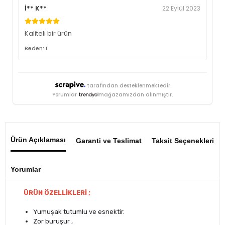
İ** K**
22 Eylül 2023
Kaliteli bir ürün
Beden: L
tarafından desteklenmektedir.
Yorumlar
mağazamızdan alınmıştır.
Ürün Açıklaması
Garanti ve Teslimat
Taksit Seçenekleri
Yorumlar
ÜRÜN ÖZELLİKLERİ ;
Yumuşak tutumlu ve esnektir.
Zor buruşur ,