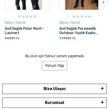
Bilenn Tekstil
Bilenn Tekstil
Acil Sağlık Polar Mont -
Acil Sağlık Paramedik
Lacivert
Outdoor Yazlık Kadın
Pantolon - Lacivert
949,99 TL
1.799,99 TL
Bu ürün için henüz yorum yapılmadı.
Yorum Yap
Bize Ulaşın
Kurumsal