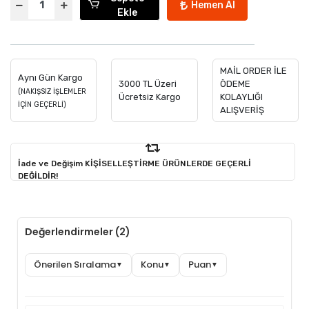
Hemen Al
Ekle
MAİL ORDER İLE
Aynı Gün Kargo
3000 TL Üzeri
ÖDEME
(NAKIŞSIZ İŞLEMLER
Ücretsiz Kargo
KOLAYLIĞI
İÇİN GEÇERLİ)
ALIŞVERİŞ
İade ve Değişim KİŞİSELLEŞTİRME ÜRÜNLERDE GEÇERLİ
DEĞİLDİR!
Değerlendirmeler (2)
Önerilen Sıralama
Konu
Puan
▼
▼
▼