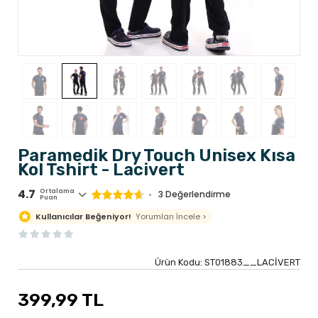
Paramedik Dry Touch Unisex Kısa
Kol Tshirt - Lacivert
4.7
Ortalama
3 Değerlendirme
Puan
Yorumları İncele >
Kullanıcılar Beğeniyor!
Ürün Kodu:
ST01883__LACİVERT
399,99 TL