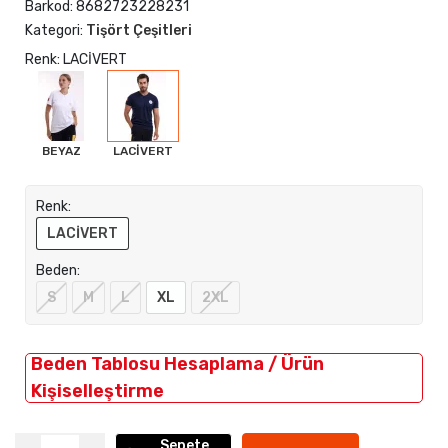
Barkod:
8682723228231
Kategori:
Tişört Çeşitleri
Renk: LACİVERT
BEYAZ
LACİVERT
Renk:
LACİVERT
Beden:
S
M
L
XL
2XL
Beden Tablosu Hesaplama / Ürün
Kişiselleştirme
Sepete