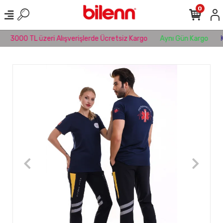
0
3000 TL üzeri Alışverişlerde Ücretsiz Kargo
Aynı Gün Kargo
KO