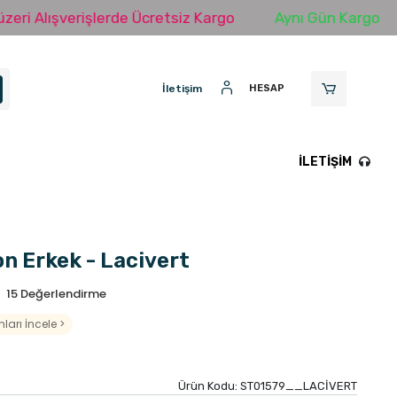
erde Ücretsiz Kargo
Aynı Gün Kargo
KOLAY DEĞ
İletişim
HESAP
İLETIŞIM
on Erkek - Lacivert
15 Değerlendirme
ları İncele >
Ürün Kodu:
ST01579__LACİVERT