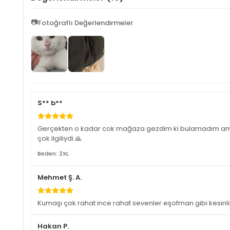
📷
Fotoğraflı Değerlendirmeler
S** b**
Gerçekten o kadar cok mağaza gezdim ki bulamadım ama bu 
çok ilgiliydi 🙏
Beden: 2XL
Mehmet Ş. A.
Kumaşı çok rahat ince rahat sevenler eşofman gibi kesinli
Hakan P.