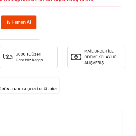
Hemen Al
MAİL ORDER İLE
3000 TL Üzeri
ÖDEME KOLAYLIĞI
Ücretsiz Kargo
ALIŞVERİŞ
 ÜRÜNLERDE GEÇERLİ DEĞİLDİR!