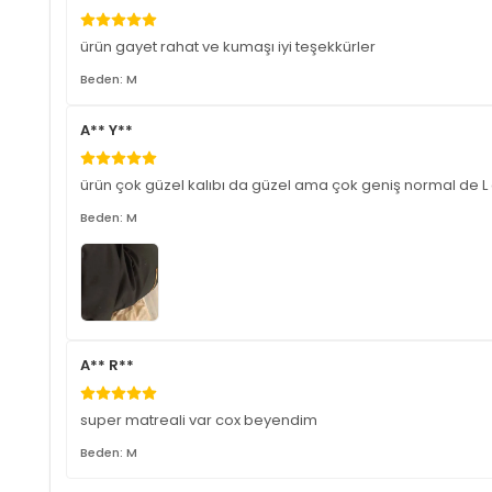
ürün gayet rahat ve kumaşı iyi teşekkürler
Beden: M
A** Y**
ürün çok güzel kalıbı da güzel ama çok geniş normal de L
Beden: M
A** R**
super matreali var cox beyendim
Beden: M