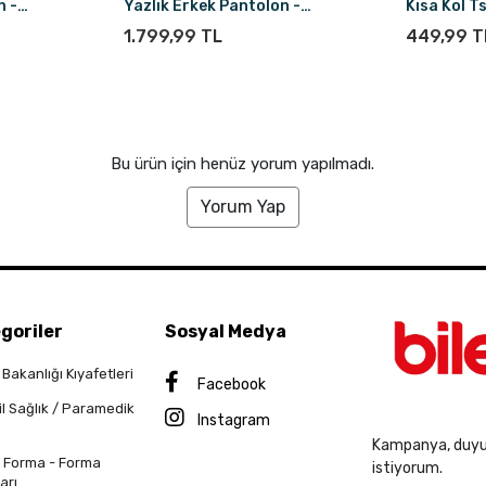
n -
Yazlık Erkek Pantolon -
Kısa Kol Ts
Lacivert
1.799,99 TL
449,99 T
Bu ürün için henüz yorum yapılmadı.
Yorum Yap
goriler
Sosyal Medya
 Bakanlığı Kıyafetleri
Facebook
il Sağlık / Paramedik
Instagram
Kampanya, duyur
n Forma - Forma
istiyorum.
arı