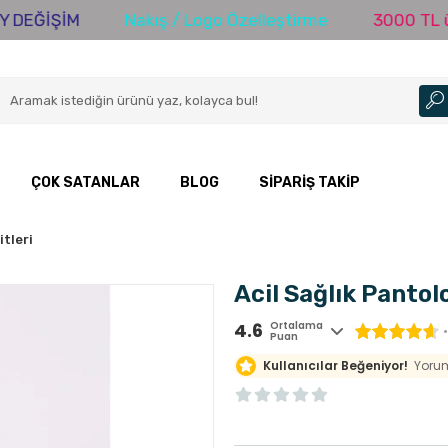
Nakış / Logo Özelleştirme
3000 TL üzeri Alışverişl
ÇOK SATANLAR
BLOG
SIPARIŞ TAKIP
tleri
Acil Sağlık Pantol
4.6
Ortalama
Puan
Kullanıcılar Beğeniyor!
Yorum