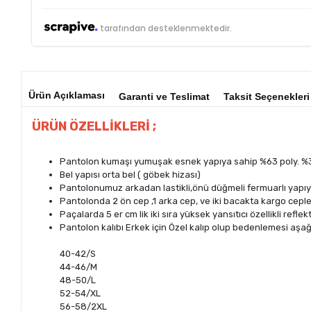
tarafından desteklenmektedir.
Ürün Açıklaması
Garanti ve Teslimat
Taksit Seçenekleri
ÜRÜN ÖZELLİKLERİ ;
Pantolon kumaşı yumuşak esnek yapıya sahip %63 poly. %33 V
Bel yapısı orta bel ( göbek hizası)
Pantolonumuz arkadan lastikli,önü düğmeli fermuarlı yapıy
Pantolonda 2 ön cep ,1 arka cep, ve iki bacakta kargo cepl
Paçalarda 5 er cm lik iki sıra yüksek yansıtıcı özellikli ref
Pantolon kalıbı Erkek için Özel kalıp olup bedenlemesi aşağı
40-42/S
44-46/M
48-50/L
52-54/XL
56-58/2XL