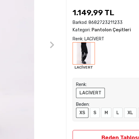
1.149,99 TL
Barkod:
8682723211233
Kategori:
Pantolon Çeşitleri
Renk: LACİVERT
LACİVERT
Renk:
LACİVERT
Beden:
XS
S
M
L
XL
Beden Tablos