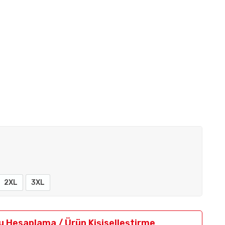
2XL
3XL
u Hesaplama / Ürün Kişiselleştirme