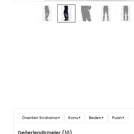
Önerilen Sıralama
Konu
Beden
Puan
▼
▼
▼
▼
Değerlendirmeler (10)