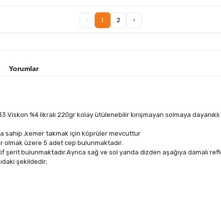
‹
1
2
›
Yorumlar
iskon %4 likralı 220gr kolay ütülenebilir kırışmayan solmaya dayanıklı b
a sahip ,kemer takmak için köprüler mevcuttur
er olmak üzere 5 adet cep bulunmaktadır.
lektif şerit bulunmaktadır.Ayrıca sağ ve sol yanda dizden aşağıya damalı refl
daki şekildedir;