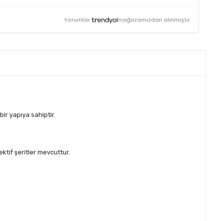
Yorumlar
mağazamızdan alınmıştır.
ir yapıya sahiptir.
ektif şeritler mevcuttur.