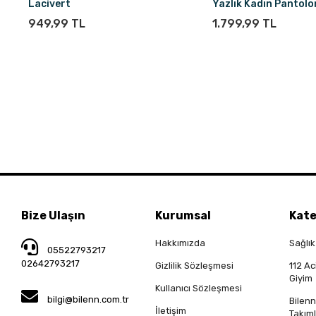
Lacivert
Yazlık Kadın Pantolo
Lacivert
949,99 TL
1.799,99 TL
Bize Ulaşın
Kurumsal
Kate
Hakkımızda
Sağlık
05522793217
02642793217
Gizlilik Sözleşmesi
112 Ac
Giyim
Kullanıcı Sözleşmesi
bilgi@bilenn.com.tr
Bilen
İletişim
Takıml