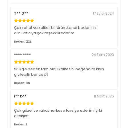
T** D**
17 Eylül 2024
Çok rahat ve kaliteli bir ürün ,kendi bedeniniz
alın.Satıcıya çok teşekkürederim.
Beden: 2XL
**** ****
24 Ekim 2023
56 kg s beden tam oldu kalitesini beğendim kışın
giyilebilir bence 🫠
Beden: XS
i** b**
11 Mart 2026
Çok güzel ve rahat herkese tavsiye ederim iyi ki
almışım
Beden: L