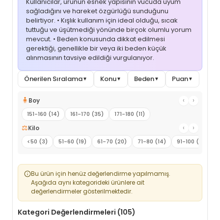
Kullanıcılar, ürünün esnek yapısının vücuda uyum
sağladığını ve hareket özgürlüğü sunduğunu
belirtiyor. • Kışlık kullanım için ideal olduğu, sıcak
tuttuğu ve üşütmediği yönünde birçok olumlu yorum
mevcut. • Beden konusunda dikkat edilmesi
gerektiği, genellikle bir veya iki beden küçük
alınmasının tavsiye edildiği vurgulanıyor.
Önerilen Sıralama
Konu
Beden
Puan
▼
▼
▼
▼
🧍
‹
›
Boy
151-160 (14)
161-170 (35)
171-180 (11)
⚖️
‹
›
Kilo
<50 (3)
51-60 (19)
61-70 (20)
71-80 (14)
91-100 (4)
Bu ürün için henüz değerlendirme yapılmamış.
Aşağıda aynı kategorideki ürünlere ait
değerlendirmeler gösterilmektedir.
Kategori Değerlendirmeleri (105)