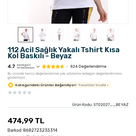
112 Acil Sağlık Yakalı Tshirt Kısa
Kol Baskılı - Beyaz
4.7
Kategori
624
Değerlendirme
Ortalaması
Bu üründe henüz değerlendirme yok, ortalama kategori değerlendirmesi
gösteriliyor.
Yorumları İncele >
Kategorideki Ürünler Beğeniliyor!
Ürün Kodu:
ST02027__BEYAZ
474,99 TL
Barkod:
8682723235314