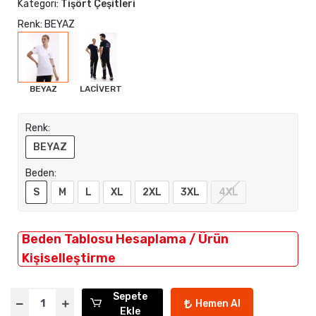
Kategori:
Tişört Çeşitleri
Renk: BEYAZ
BEYAZ
LACİVERT
Renk:
BEYAZ
Beden:
S
M
L
XL
2XL
3XL
4XL
Beden Tablosu Hesaplama / Ürün
Kişiselleştirme
Sepete
Hemen Al
Ekle