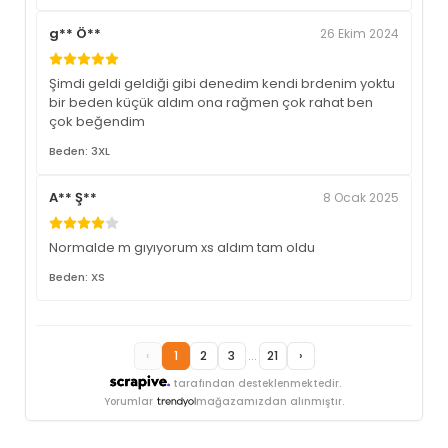
g** Ö**
26 Ekim 2024
Şimdi geldi geldiği gibi denedim kendi brdenim yoktu
bir beden küçük aldım ona rağmen çok rahat ben
çok beğendim
Beden: 3XL
A** Ş**
8 Ocak 2025
Normalde m gıyıyorum xs aldım tam oldu
Beden: XS
‹
1
2
3
...
21
›
tarafından desteklenmektedir.
Yorumlar
mağazamızdan alınmıştır.