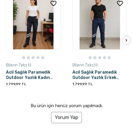
Bilenn Tekstil
Bilenn Tekstil
Acil Sağlık Paramedik
Acil Sağlık Paramedik
Outdoor Yazlık Kadın
Outdoor Yazlık Erkek
Pantolon - Lacivert
Pantolon - Lacivert
1.799,99 TL
1.799,99 TL
Bu ürün için henüz yorum yapılmadı.
Yorum Yap