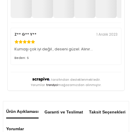
Z** G** Y**
1 Aralık 2023
Kumaşı çok iyi değil , deseni güzel. Alınır…
Beden: S
tarafından desteklenmektedir.
Yorumlar
mağazamızdan alınmıştır.
Ürün Açıklaması
Garanti ve Teslimat
Taksit Seçenekleri
Yorumlar