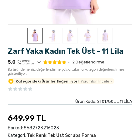
Zarf Yaka Kadın Tek Üst - 11 Lila
5.0
Kategori
2
Değerlendirme
Ortalaması
Bu üründe henüz değerlendirme yok, ortalama kategori değerlendirmesi
gösteriliyor.
Yorumları İncele >
Kategorideki Ürünler Beğeniliyor!
Ürün Kodu:
ST01780__11 LİLA
649,99 TL
Barkod:
8682723216023
Kategori:
Tek Renk Tek Üst Scrubs Forma