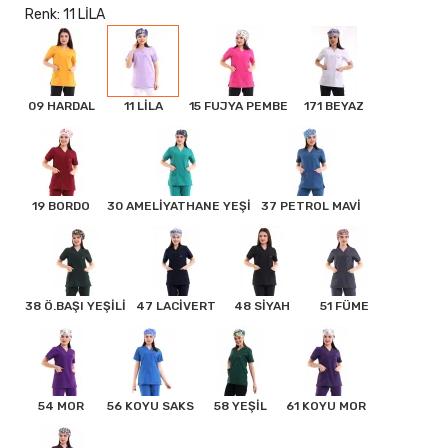
Renk: 11 LİLA
09 HARDAL
11 LİLA
15 FUJYA PEMBE
171 BEYAZ
19 BORDO
30 AMELİYATHANE YEŞİ
37 PETROL MAVİ
38 Ö.BAŞI YEŞİLİ
47 LACİVERT
48 SİYAH
51 FÜME
54 MOR
56 KOYU SAKS
58 YEŞİL
61 KOYU MOR