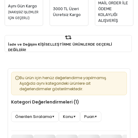
MAİL ORDER İLE
Aynı Gün Kargo
3000 TL Üzeri
ÖDEME
(NAKIŞSIZ İŞLEMLER
Ücretsiz Kargo
KOLAYLIĞI
İÇİN GEÇERLİ)
ALIŞVERİŞ
İade ve Değişim KİŞİSELLEŞTİRME ÜRÜNLERDE GEÇERLİ
DEĞİLDİR!
Bu ürün için henüz değerlendirme yapılmamış.
Aşağıda aynı kategorideki ürünlere ait
değerlendirmeler gösterilmektedir.
Kategori Değerlendirmeleri (1)
Önerilen Sıralama
Konu
Puan
▼
▼
▼