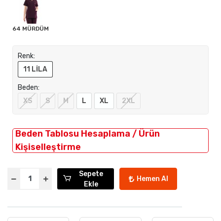
64 MÜRDÜM
Renk:
11 LİLA
Beden:
XS
S
M
L
XL
2XL
Beden Tablosu Hesaplama / Ürün
Kişiselleştirme
Sepete
Hemen Al
Ekle