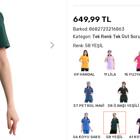
649,99 TL
Barkod:
8682723216863
Kategori:
Tek Renk Tek Üst Scr
Renk: 58 YEŞİL
09 HARDAL
11 LİLA
15 FUJY
37 PETROL MAVİ
38 Ö.BAŞI YEŞİLİ
56 KOYU SAKS
58 YEŞİL
61 K