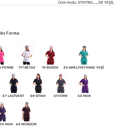
Ürün Kodu:
ST01780__58 YEŞİL
ubs Forma
A PEMBE
171 BEYAZ
19 BORDO
30 AMELİYATHANE YEŞİ
47 LACİVERT
48 SİYAH
51 FÜME
54 MOR
OYU MOR
64 MÜRDÜM