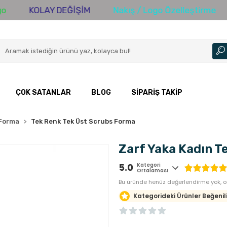
KOLAY DEĞİŞİM
Nakış / Logo Özelleştirme
300
ÇOK SATANLAR
BLOG
SIPARIŞ TAKIP
 Forma
Tek Renk Tek Üst Scrubs Forma
Zarf Yaka Kadın Te
5.0
Kategori
Ortalaması
Bu üründe henüz değerlendirme yok, or
Kategorideki Ürünler Beğenili