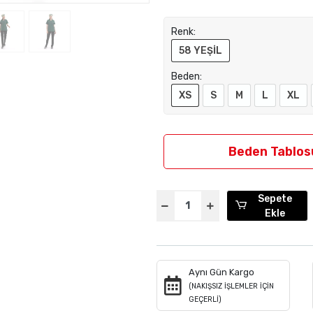
Renk:
58 YEŞİL
Beden:
XS
S
M
L
XL
Beden Tablos
Sepete
Ekle
Aynı Gün Kargo
(NAKIŞSIZ İŞLEMLER İÇİN
GEÇERLİ)