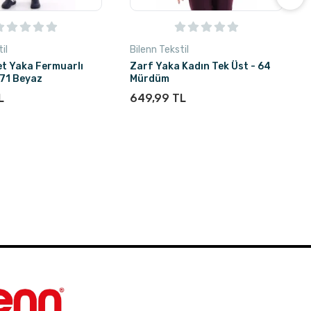
il
Bilenn Tekstil
et Yaka Fermuarlı
Zarf Yaka Kadın Tek Üst - 64
171 Beyaz
Mürdüm
L
649,99 TL