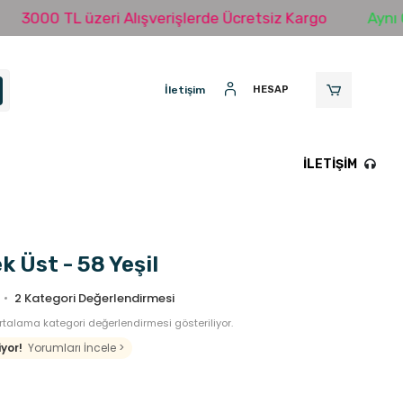
0 TL üzeri Alışverişlerde Ücretsiz Kargo
Aynı Gün Ka
İletişim
HESAP
İLETIŞIM
k Üst - 58 Yeşil
2
Kategori Değerlendirmesi
talama kategori değerlendirmesi gösteriliyor.
yor!
Yorumları İncele >