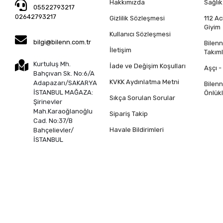
Hakkımızda
Sağlık
05522793217
02642793217
Gizlilik Sözleşmesi
112 Ac
Giyim
Kullanıcı Sözleşmesi
bilgi@bilenn.com.tr
Bilen
İletişim
Takıml
Kurtuluş Mh.
İade ve Değişim Koşulları
Aşçı -
Bahçıvan Sk. No:6/A
KVKK Aydınlatma Metni
Adapazarı/SAKARYA
Bilen
İSTANBUL MAĞAZA:
Önlükl
Sıkça Sorulan Sorular
Şirinevler
Mah.Karaoğlanoğlu
Sipariş Takip
Cad. No:37/B
Havale Bildirimleri
Bahçelievler/
İSTANBUL