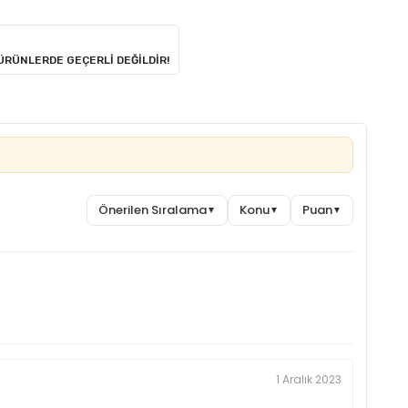
 ÜRÜNLERDE GEÇERLİ DEĞİLDİR!
Önerilen Sıralama
Konu
Puan
▼
▼
▼
1 Aralık 2023