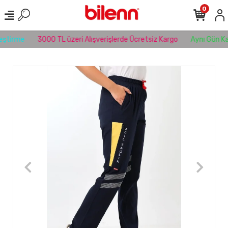
0
eştirme
3000 TL üzeri Alışverişlerde Ücretsiz Kargo
Aynı Gün Ka