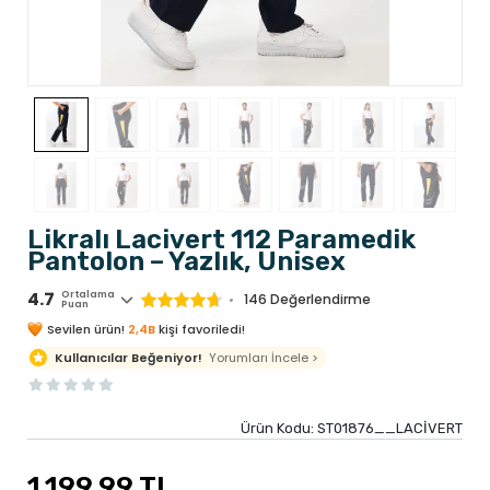
Likralı Lacivert 112 Paramedik
Pantolon – Yazlık, Unisex
4.7
Ortalama
146 Değerlendirme
Puan
Sevilen ürün!
2,4B
kişi favoriledi!
Yorumları İncele >
Kullanıcılar Beğeniyor!
Ürün Kodu:
ST01876__LACİVERT
1.199,99 TL