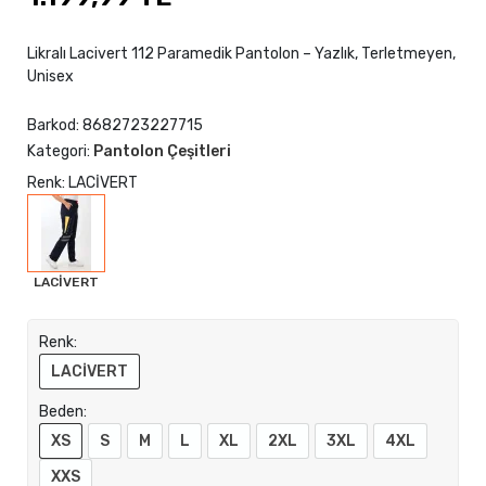
Likralı Lacivert 112 Paramedik Pantolon – Yazlık, Terletmeyen,
Unisex
Barkod:
8682723227715
Kategori:
Pantolon Çeşitleri
Renk: LACİVERT
LACİVERT
Renk:
LACİVERT
Beden:
XS
S
M
L
XL
2XL
3XL
4XL
XXS