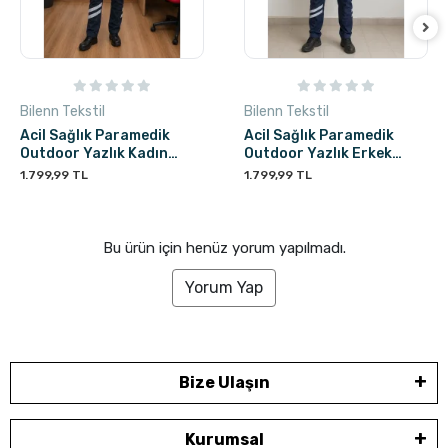
Bilenn Tekstil
Bilenn Tekstil
Acil Sağlık Paramedik
Acil Sağlık Paramedik
Outdoor Yazlık Kadın
Outdoor Yazlık Erkek
Pantolon - Lacivert
Pantolon - Lacivert
1.799,99 TL
1.799,99 TL
Bu ürün için henüz yorum yapılmadı.
Yorum Yap
Bize Ulaşın
Kurumsal