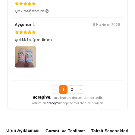
Çok beğendim 😊
Ayşenur İ.
6 Haziran 2026
çokkk beğendimm
‹
1
2
›
tarafından desteklenmektedir.
Yorumlar
mağazamızdan alınmıştır.
Ürün Açıklaması
Garanti ve Teslimat
Taksit Seçenekleri