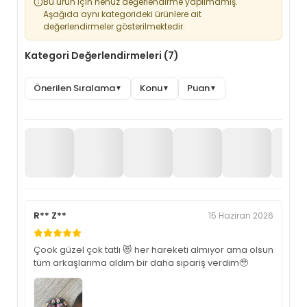
Bu ürün için henüz değerlendirme yapılmamış.
Aşağıda aynı kategorideki ürünlere ait
değerlendirmeler gösterilmektedir.
Kategori Değerlendirmeleri (7)
Önerilen Sıralama
Konu
Puan
▼
▼
▼
R** Z**
15 Haziran 2026
Çook güzel çok tatlı 😻 her hareketi almıyor ama olsun
tüm arkaşlarıma aldım bir daha sipariş verdim🥹