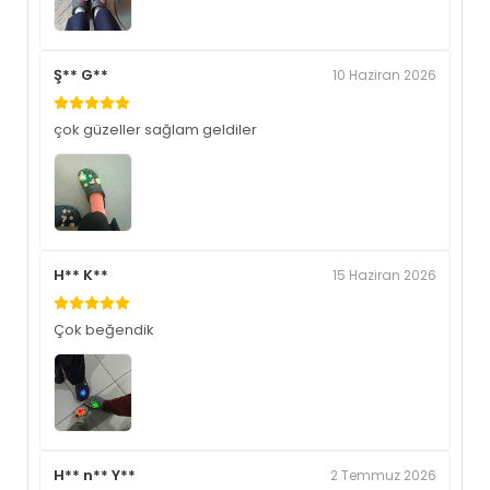
Ş** G**
10 Haziran 2026
çok güzeller sağlam geldiler
H** K**
15 Haziran 2026
Çok beğendik
H** n** Y**
2 Temmuz 2026