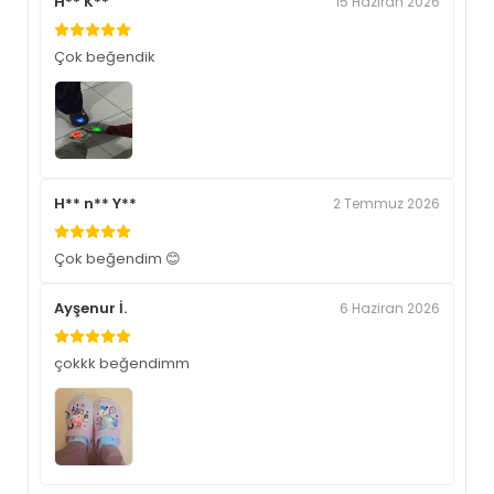
H** K**
15 Haziran 2026
Çok beğendik
H** n** Y**
2 Temmuz 2026
Çok beğendim 😊
Ayşenur İ.
6 Haziran 2026
çokkk beğendimm