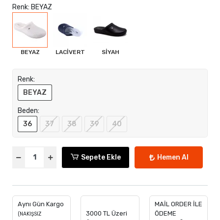
Renk: BEYAZ
BEYAZ
LACİVERT
SİYAH
Renk:
BEYAZ
Beden:
36
37
38
39
40
Sepete Ekle
Hemen Al
Aynı Gün Kargo
MAİL ORDER İLE
3000 TL Üzeri
ÖDEME
(NAKIŞSIZ