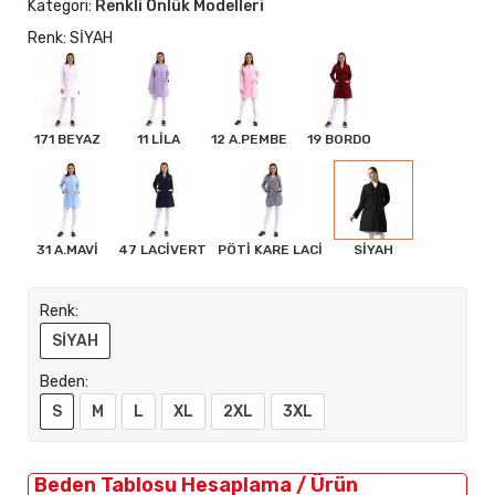
Kategori:
Renkli Önlük Modelleri
Renk: SİYAH
171 BEYAZ
11 LİLA
12 A.PEMBE
19 BORDO
31 A.MAVİ
47 LACİVERT
PÖTİ KARE LACİ
SİYAH
Renk:
SİYAH
Beden:
S
M
L
XL
2XL
3XL
Beden Tablosu Hesaplama / Ürün