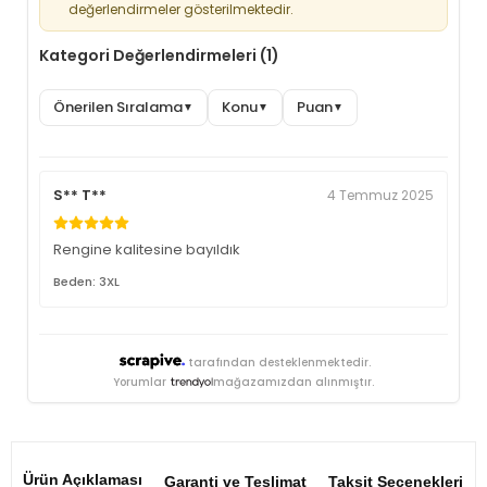
değerlendirmeler gösterilmektedir.
Kategori Değerlendirmeleri (1)
Önerilen Sıralama
Konu
Puan
▼
▼
▼
S** T**
4 Temmuz 2025
Rengine kalitesine bayıldık
Beden: 3XL
tarafından desteklenmektedir.
Yorumlar
mağazamızdan alınmıştır.
Ürün Açıklaması
Garanti ve Teslimat
Taksit Seçenekleri