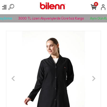
0
eştirme
3000 TL üzeri Alışverişlerde Ücretsiz Kargo
Aynı Gün Ka