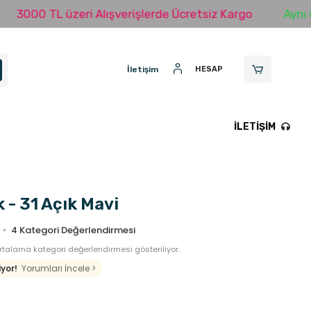
00 TL üzeri Alışverişlerde Ücretsiz Kargo
Aynı Gün 
İletişim
HESAP
İLETIŞIM
 - 31 Açık Mavi
4
Kategori Değerlendirmesi
talama kategori değerlendirmesi gösteriliyor.
yor!
Yorumları İncele >