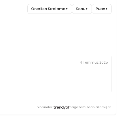
Önerilen Sıralama
Konu
Puan
▼
▼
▼
4 Temmuz 2025
Yorumlar
mağazamızdan alınmıştır.