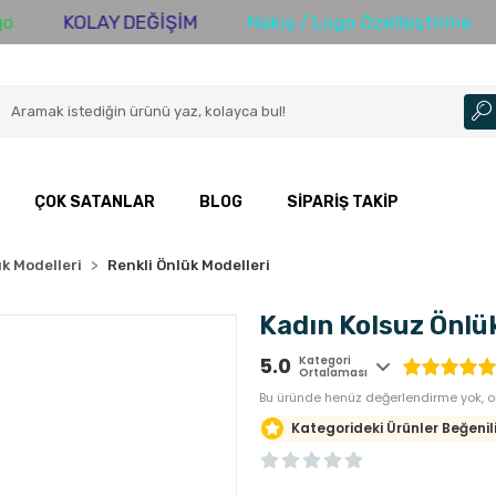
KOLAY DEĞİŞİM
Nakış / Logo Özelleştirme
30
ÇOK SATANLAR
BLOG
SIPARIŞ TAKIP
k Modelleri
Renkli Önlük Modelleri
Kadın Kolsuz Önlük
5.0
Kategori
Ortalaması
Bu üründe henüz değerlendirme yok, or
Kategorideki Ürünler Beğenili