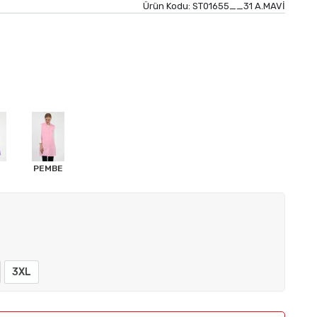
Ürün Kodu:
ST01655__31 A.MAVİ
PEMBE
3XL