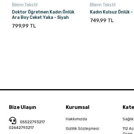
Bilenn Tekstil
Bilenn Tekstil
Doktor Öğretmen Kadın Önlük
Kadın Kolsuz Önlük 
Ara Boy Ceket Yaka - Siyah
749,99 TL
799,99 TL
Bize Ulaşın
Kurumsal
Kate
Hakkımızda
Sağlık
05522793217
02642793217
Gizlilik Sözleşmesi
112 Ac
Giyim