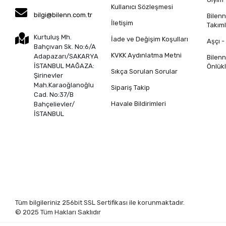
Kullanıcı Sözleşmesi
bilgi@bilenn.com.tr
Bilen
İletişim
Takıml
Kurtuluş Mh.
İade ve Değişim Koşulları
Aşçı -
Bahçıvan Sk. No:6/A
KVKK Aydınlatma Metni
Adapazarı/SAKARYA
Bilen
İSTANBUL MAĞAZA:
Önlükl
Sıkça Sorulan Sorular
Şirinevler
Mah.Karaoğlanoğlu
Sipariş Takip
Cad. No:37/B
Havale Bildirimleri
Bahçelievler/
İSTANBUL
Tüm bilgileriniz 256bit SSL Sertifikası ile korunmaktadır.
© 2025
Tüm Hakları Saklıdır