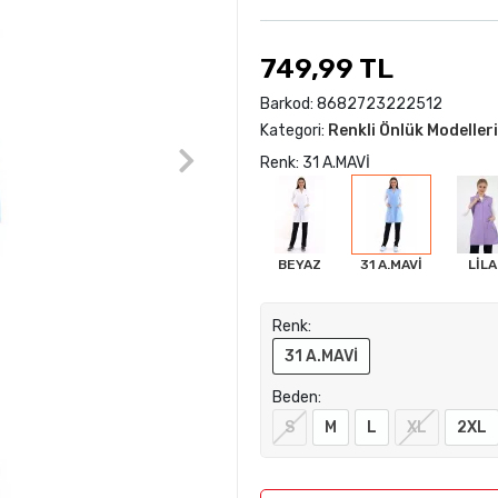
749,99 TL
Barkod:
8682723222512
Kategori:
Renkli Önlük Modelleri
Renk: 31 A.MAVİ
BEYAZ
31 A.MAVİ
LİLA
Renk:
31 A.MAVİ
Beden:
S
M
L
XL
2XL