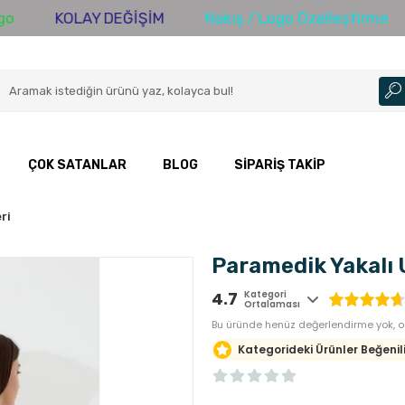
KOLAY DEĞİŞİM
Nakış / Logo Özelleştirme
3000
ÇOK SATANLAR
BLOG
SIPARIŞ TAKIP
ri
Paramedik Yakalı 
4.7
Kategori
Ortalaması
Bu üründe henüz değerlendirme yok, or
Kategorideki Ürünler Beğenili