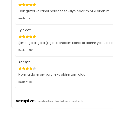
Çok güzel ve rahat herkese tavsiye ederim iyi ki almışım
Beden: L
g** Ö**
Şimdi geldi geldiği gibi denedim kendi brdenim yoktu b
Beden: 3XL
A** Ş**
Normalde m gıyıyorum xs aldım tam oldu
Beden: XS
tarafından desteklenmektedir.