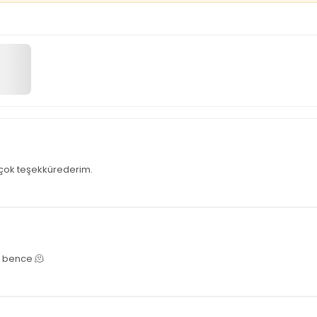
a çok teşekkürederim.
r bence 🫠