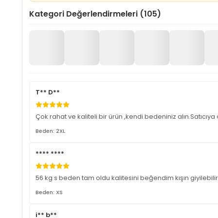
Kategori Değerlendirmeleri (105)
T** D**
Çok rahat ve kaliteli bir ürün ,kendi bedeniniz alın.Satıcıy
Beden: 2XL
**** ****
56 kg s beden tam oldu kalitesini beğendim kışın giyilebili
Beden: XS
i** b**