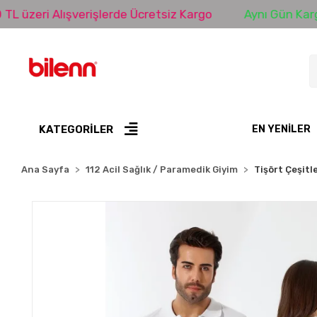
i Alışverişlerde Ücretsiz Kargo
Aynı Gün Kargo
KATEGORİLER
EN YENILER
Ana Sayfa
112 Acil Sağlık / Paramedik Giyim
Tişört Çeşitle