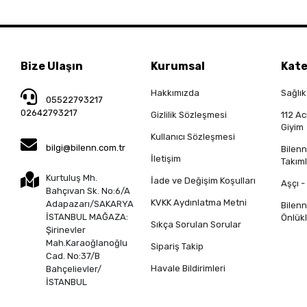
Bize Ulaşın
Kurumsal
Kate
Hakkımızda
Sağlık
05522793217
02642793217
Gizlilik Sözleşmesi
112 Ac
Giyim
Kullanıcı Sözleşmesi
bilgi@bilenn.com.tr
Bilen
İletişim
Takıml
Kurtuluş Mh.
İade ve Değişim Koşulları
Aşçı -
Bahçıvan Sk. No:6/A
KVKK Aydınlatma Metni
Adapazarı/SAKARYA
Bilen
İSTANBUL MAĞAZA:
Önlükl
Sıkça Sorulan Sorular
Şirinevler
Mah.Karaoğlanoğlu
Sipariş Takip
Cad. No:37/B
Havale Bildirimleri
Bahçelievler/
İSTANBUL