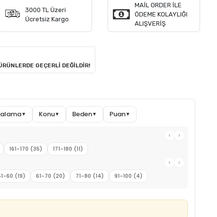
MAİL ORDER İLE
3000 TL Üzeri
ÖDEME KOLAYLIĞI
Ücretsiz Kargo
ALIŞVERİŞ
 ÜRÜNLERDE GEÇERLİ DEĞİLDİR!
ıralama
Konu
Beden
Puan
▼
▼
▼
▼
‹
›
161-170 (35)
171-180 (11)
‹
›
51-60 (19)
61-70 (20)
71-80 (14)
91-100 (4)