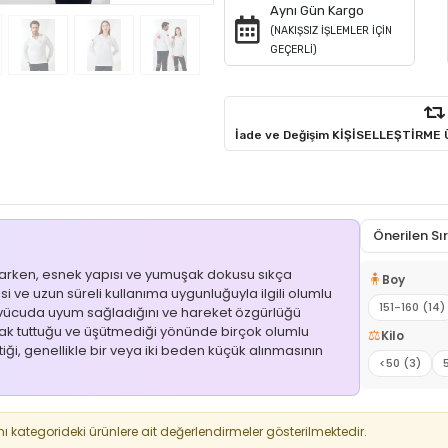
Aynı Gün Kargo
(NAKIŞSIZ İŞLEMLER İÇİN
GEÇERLİ)
İade ve Değişim KİŞİSELLEŞTİRME
Önerilen S
ıkarken, esnek yapısı ve yumuşak dokusu sıkça
🧍
Boy
esi ve uzun süreli kullanıma uygunluğuyla ilgili olumlu
151-160 (14)
nın vücuda uyum sağladığını ve hareket özgürlüğü
 sıcak tuttuğu ve üşütmediği yönünde birçok olumlu
⚖️
Kilo
i, genellikle bir veya iki beden küçük alınmasının
<50 (3)
kategorideki ürünlere ait değerlendirmeler gösterilmektedir.