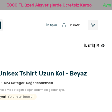
 TL üzeri Alışverişlerde Ücretsiz Kargo
Aynı Gün Ka
İletişim
HESAP
İLETIŞIM
Unisex Tshirt Uzun Kol - Beyaz
624
Kategori Değerlendirmesi
talama kategori değerlendirmesi gösteriliyor.
yor!
Yorumları İncele >