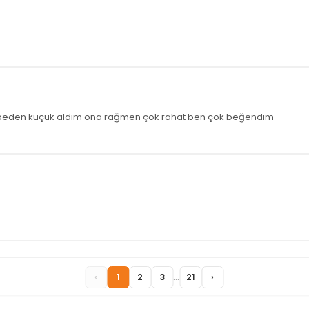
ir beden küçük aldım ona rağmen çok rahat ben çok beğendim
...
‹
1
2
3
21
›