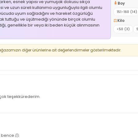
ıkarken, esnek yapısı ve yumuşak dokusu sıkça
🧍
Boy
esi ve uzun süreli kullanıma uygunluğuyla ilgili olumlu
151-160 (14)
nın vücuda uyum sağladığını ve hareket özgürlüğü
 sıcak tuttuğu ve üşütmediği yönünde birçok olumlu
⚖️
Kilo
i, genellikle bir veya iki beden küçük alınmasının
<50 (3)
zamızın diğer ürünlerine ait değerlendirmeler gösterilmektedir.
a çok teşekkürederim.
r bence 🫠