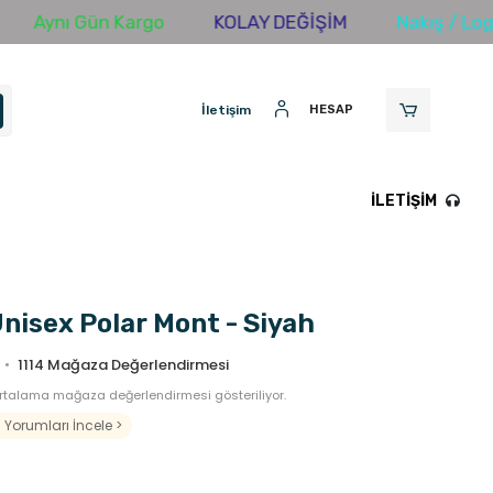
ı Gün Kargo
KOLAY DEĞİŞİM
Nakış / Logo Özell
İletişim
HESAP
İLETIŞIM
Unisex Polar Mont - Siyah
1114
Mağaza Değerlendirmesi
rtalama mağaza değerlendirmesi gösteriliyor.
Yorumları İncele >