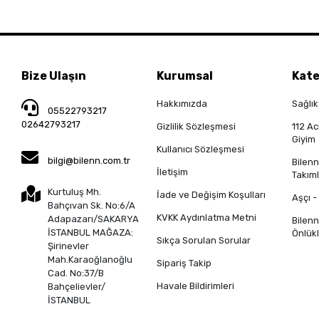
Bize Ulaşın
Kurumsal
Kate
Hakkımızda
Sağlık
05522793217
02642793217
Gizlilik Sözleşmesi
112 Ac
Giyim
Kullanıcı Sözleşmesi
bilgi@bilenn.com.tr
Bilen
İletişim
Takıml
Kurtuluş Mh.
İade ve Değişim Koşulları
Aşçı -
Bahçıvan Sk. No:6/A
KVKK Aydınlatma Metni
Adapazarı/SAKARYA
Bilen
İSTANBUL MAĞAZA:
Önlükl
Sıkça Sorulan Sorular
Şirinevler
Mah.Karaoğlanoğlu
Sipariş Takip
Cad. No:37/B
Havale Bildirimleri
Bahçelievler/
İSTANBUL