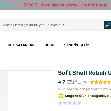
3000 TL üzeri Alışverişlerde Ücretsiz Kargo
Ayn
ÇOK SATANLAR
BLOG
SIPARIŞ TAKIP
Soft Shell Robalı 
4.7
Mağaza
Ortalaması
Bu üründe henüz değerlendirme yok, o
Mağaza Ürünleri Beğeniliyor!