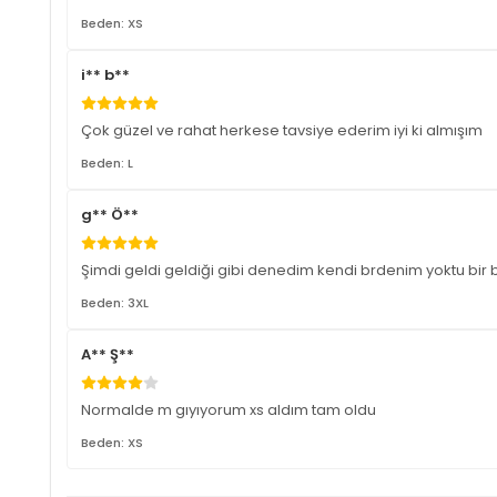
Beden: XS
i** b**
Çok güzel ve rahat herkese tavsiye ederim iyi ki almışım
Beden: L
g** Ö**
Şimdi geldi geldiği gibi denedim kendi brdenim yoktu b
Beden: 3XL
A** Ş**
Normalde m gıyıyorum xs aldım tam oldu
Beden: XS