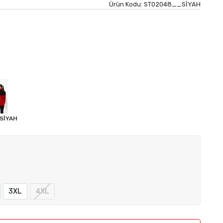
Ürün Kodu:
ST02048__SİYAH
 SİYAH
3XL
4XL