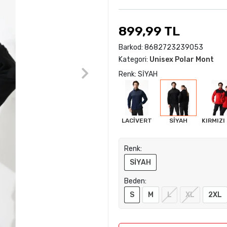
899,99 TL
Barkod:
8682723239053
Kategori:
Unisex Polar Mont
Renk: SİYAH
LACİVERT
SİYAH
KIRMIZI
Renk:
SİYAH
Beden:
S
M
L
XL
2XL