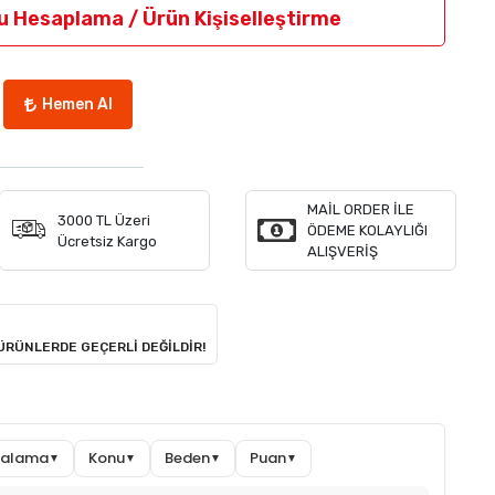
u Hesaplama / Ürün Kişiselleştirme
Hemen Al
MAİL ORDER İLE
3000 TL Üzeri
ÖDEME KOLAYLIĞI
Ücretsiz Kargo
ALIŞVERİŞ
 ÜRÜNLERDE GEÇERLİ DEĞİLDİR!
ıralama
Konu
Beden
Puan
▼
▼
▼
▼