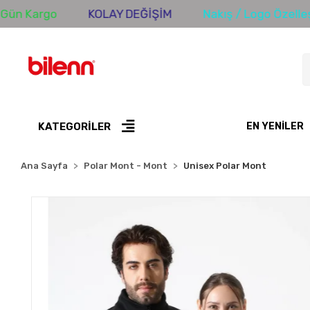
rgo
KOLAY DEĞİŞİM
Nakış / Logo Özelleştirme
KATEGORİLER
EN YENILER
Ana Sayfa
Polar Mont - Mont
Unisex Polar Mont