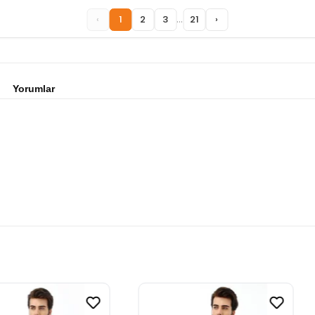
...
‹
1
2
3
21
›
Yorumlar