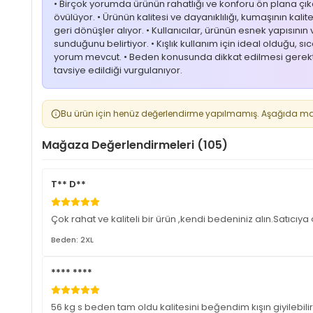
• Birçok yorumda ürünün rahatlığı ve konforu ön plana ç
övülüyor. • Ürünün kalitesi ve dayanıklılığı, kumaşının kalit
geri dönüşler alıyor. • Kullanıcılar, ürünün esnek yapısı
sunduğunu belirtiyor. • Kışlık kullanım için ideal olduğu,
yorum mevcut. • Beden konusunda dikkat edilmesi gerektiğ
tavsiye edildiği vurgulanıyor.
Bu ürün için henüz değerlendirme yapılmamış. Aşağıda mağa
Mağaza Değerlendirmeleri (105)
T** D**
Çok rahat ve kaliteli bir ürün ,kendi bedeniniz alın.Satıcıy
Beden: 2XL
**** ****
56 kg s beden tam oldu kalitesini beğendim kışın giyilebili