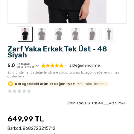
Zarf Yaka Erkek Tek Üst - 48
Siyah
5.0
Kategori
2
Değerlendirme
Ortalaması
Bu üründe henüz değerlendirme yok, ortalama kategori değerlendirmesi
gösteriliyor.
Yorumları İncele >
Kategorideki Ürünler Beğeniliyor!
Ürün Kodu:
ST01549__48 SİYAH
649,99 TL
Barkod:
8682723215712