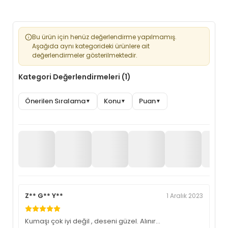
Bu ürün için henüz değerlendirme yapılmamış.
Aşağıda aynı kategorideki ürünlere ait
değerlendirmeler gösterilmektedir.
Kategori Değerlendirmeleri (1)
Önerilen Sıralama
Konu
Puan
▼
▼
▼
Z** G** Y**
1 Aralık 2023
Kumaşı çok iyi değil , deseni güzel. Alınır…