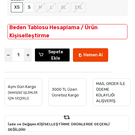
XS
S
M
L
XL
2XL
Beden Tablosu Hesaplama / Ürün
Kişiselleştirme
Sepete
Hemen Al
Ekle
MAİL ORDER İLE
Aynı Gün Kargo
3000 TL Üzeri
ÖDEME
(NAKIŞSIZ İŞLEMLER
Ücretsiz Kargo
KOLAYLIĞI
İÇİN GEÇERLİ)
ALIŞVERİŞ
İade ve Değişim KİŞİSELLEŞTİRME ÜRÜNLERDE GEÇERLİ
DEĞİLDİR!