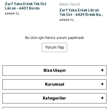
Zarf Yaka Erkek Tek Üst
Bilenn Tekstil
Likralı - 6407 Bordo
Zarf Yaka Erkek Likralı
699,99 TL
Tek Üst - 6429 Ördek Başı
Yeşili
699,99 TL
Bu ürün için henüz yorum yapılmadı.
Yorum Yap
Bize Ulaşın
Kurumsal
Kategoriler