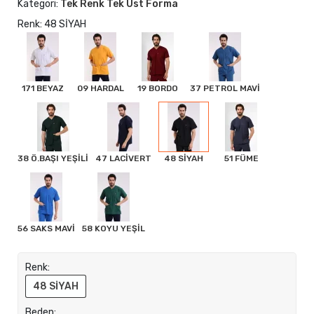
Kategori:
Tek Renk Tek Üst Forma
Renk: 48 SİYAH
171 BEYAZ
09 HARDAL
19 BORDO
37 PETROL MAVİ
38 Ö.BAŞI YEŞİLİ
47 LACİVERT
48 SİYAH
51 FÜME
56 SAKS MAVİ
58 KOYU YEŞİL
Renk:
48 SİYAH
Beden: