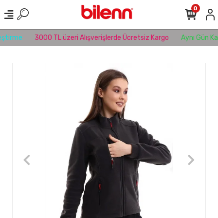
0
ştirme
3000 TL üzeri Alışverişlerde Ücretsiz Kargo
Aynı Gün Kar