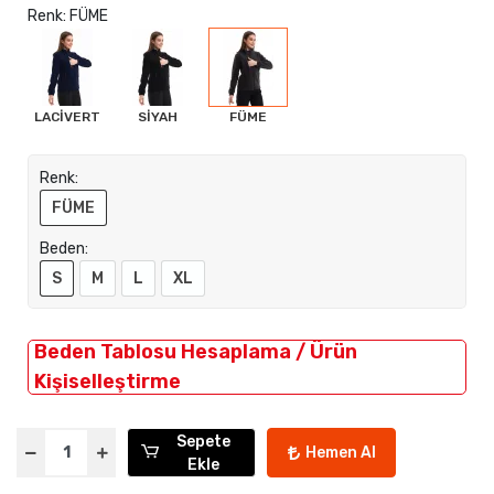
Renk: FÜME
LACİVERT
SİYAH
FÜME
Renk:
FÜME
Beden:
S
M
L
XL
Beden Tablosu Hesaplama / Ürün
Kişiselleştirme
Sepete
Hemen Al
Ekle