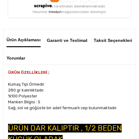
tarafından desteklenmektedir.
Yorumlar
mağazamızdan alınmıştır.
Ürün Açıklaması
Garanti ve Teslimat
Taksit Seçenekleri
Yorumlar
ÜRÜN ÖZELLİKLERİ ;
Kumaş Tipi Örmedir.
280 gr kalınlıktadır.
%100 Polyester
Manken Bilgisi : S
Sağ, sol ve göğüste bir adet fermuarlı cep bulunmaktadır.
ÜRÜN DAR KALIPTIR , 1/2 BEDEN