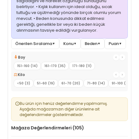
sağladığını ve hareket özgürlüğü sunduğunu
belirtiyor. • Kışlık kullanım için ideal olduğu, sıcak
tuttuğu ve üşütmediği yönünde birçok olumlu yorum
mevcut. • Beden konusunda dikkat edilmesi
gerektiği, genellikle bir veya iki beden küçük
alınmasının tavsiye edildiği vurgulanıyor.
Önerilen Sıralama
Konu
Beden
Puan
▼
▼
▼
▼
🧍
‹
›
Boy
151-160 (14)
161-170 (35)
171-180 (11)
⚖️
‹
›
Kilo
<50 (3)
51-60 (19)
61-70 (20)
71-80 (14)
91-100 (4)
Bu ürün için henüz değerlendirme yapılmamış.
Aşağıda mağazamızın diğer ürünlerine ait
değerlendirmeler gösterilmektedir.
Mağaza Değerlendirmeleri (105)