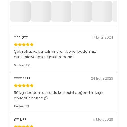
T** D**
17 Eylül 2024
Çok rahat ve kaliteli bir ürün ,kendi bedeniniz
alın.Satıcıya çok teşekkürederim.
Beden: 2XL
**** ****
24 Ekim 2023
56 kg s beden tam oldu kalitesini beğendim kışın
giyilebilir bence 🫠
Beden: XS
i** b**
11 Mart 2026