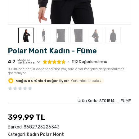
Polar Mont Kadın - Füme
4.7
Mağaza
1112
Değerlendirme
Ortalaması
Bu üründe henüz değerlendirme yok, ortalama mağaza değerlendirmesi
gösteriliyor.
Yorumları İncele >
Mağaza Ürünleri Beğeniliyor!
Ürün Kodu:
ST01514__FÜME
399,99 TL
Barkod:
8682723226343
Kategori:
Kadın Polar Mont