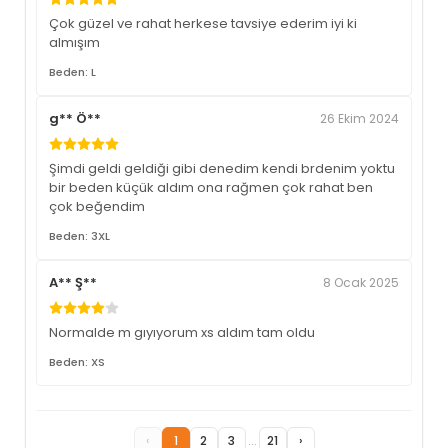
Çok güzel ve rahat herkese tavsiye ederim iyi ki
almışım
Beden: L
g** Ö**
26 Ekim 2024
Şimdi geldi geldiği gibi denedim kendi brdenim yoktu
bir beden küçük aldım ona rağmen çok rahat ben
çok beğendim
Beden: 3XL
A** Ş**
8 Ocak 2025
Normalde m gıyıyorum xs aldım tam oldu
Beden: XS
‹
1
2
3
...
21
›