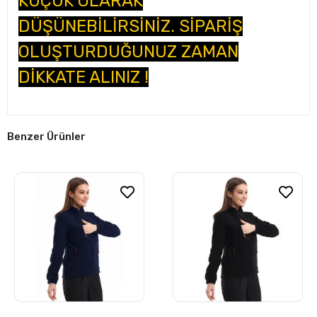
KÜÇÜK OLARAK
DÜŞÜNEBİLİRSİNİZ. SİPARİŞ
OLUŞTURDUĞUNUZ ZAMAN
DİKKATE ALINIZ !
Benzer Ürünler