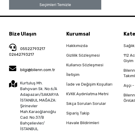
Seçimleri Temizle
Bize Ulaşın
Kurumsal
Kate
Hakkımızda
Sağlık
05522793217
02642793217
Gizlilik Sözleşmesi
112 Ac
Giyim
Kullanıcı Sözleşmesi
bilgi@bilenn.com.tr
Bilen
İletişim
Takıml
Kurtuluş Mh.
İade ve Değişim Koşulları
Aşçı -
Bahçıvan Sk. No:6/A
KVKK Aydınlatma Metni
Adapazarı/SAKARYA
Bilen
İSTANBUL MAĞAZA:
Önlükl
Sıkça Sorulan Sorular
Şirinevler
Mah.Karaoğlanoğlu
Sipariş Takip
Cad. No:37/B
Havale Bildirimleri
Bahçelievler/
İSTANBUL