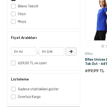
Bilenn Tekstil
Ceyo
Muya
Fiyat Aralıkları
-
Bflex
Bflex Unisex 
629,00 TL ve üzeri
Tek Üst - 64
699,99 TL
Listeleme
Sadece stoktakileri göster
Ücretsiz Kargo