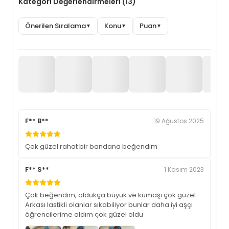
Kategori Değerlendirmeleri (13)
Önerilen Sıralama
Konu
Puan
▼
▼
▼
F** B**
19 Ağustos 2025
Çok güzel rahat bir bandana beğendim
F** S**
1 Kasım 2023
Çok beğendim, oldukça büyük ve kumaşı çok güzel.
Arkası lastikli olanlar sıkabiliyor bunlar daha iyi aşçı
öğrencilerime aldım çok güzel oldu