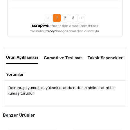
‹
1
2
3
›
tarafından desteklenmektedir.
Yorumlar
mağazamızdan alınmıştır.
Ürün Açıklaması
Garanti ve Teslimat
Taksit Seçenekleri
Yorumlar
Dokunuşu yumuşak, yüksek oranda nefes alabilen rahat bir
kumaş türüdür.
Benzer Ürünler