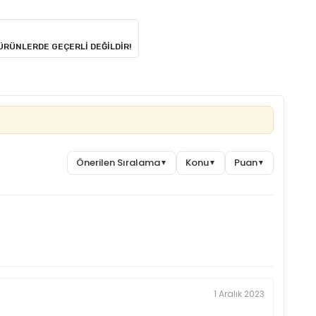
 ÜRÜNLERDE GEÇERLİ DEĞİLDİR!
Önerilen Sıralama
Konu
Puan
▼
▼
▼
1 Aralık 2023