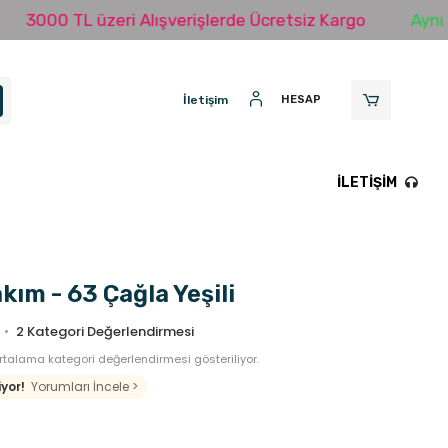
0 TL üzeri Alışverişlerde Ücretsiz Kargo
Aynı Gün Ka
İletişim
HESAP
İLETIŞIM
kım - 63 Çağla Yeşili
2
Kategori Değerlendirmesi
talama kategori değerlendirmesi gösteriliyor.
yor!
Yorumları İncele >