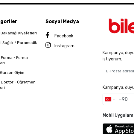
goriler
Sosyal Medya
 Bakanlığı Kıyafetleri
Facebook
il Sağlık / Paramedik
Instagram
Kampanya, duyur
n Forma - Forma
istiyorum.
arı
 Garson Giyim
n Doktor - Öğretmen
Kampanya, duyuru
eri
Mobil Uygulam