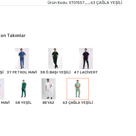
Ürün Kodu:
ST01557__63 ÇAĞLA YEŞİLİ
ton Takımlar
Şİ
37 PETROL MAVİ
38 Ö.BAŞI YEŞİLİ
47 LACİVERT
 MAVİ
58 YEŞİL
BEYAZ
63 ÇAĞLA YEŞİLİ