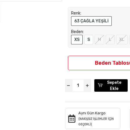
Renk:
63 ÇAĞLA YEŞİLİ
Beden:
XS
S
M
L
XL
Beden Tablos
Sepete
Ekle
Aynı Gün Kargo
(NAKIŞSIZ İŞLEMLER İÇİN
GEÇERLİ)