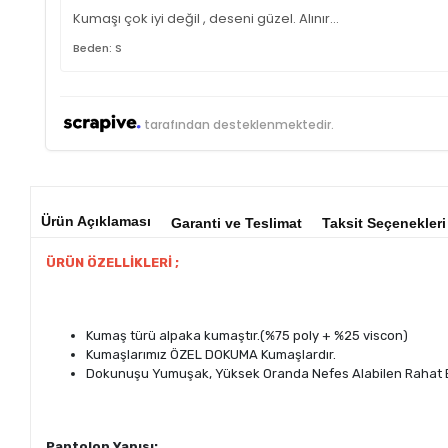
Kumaşı çok iyi değil , deseni güzel. Alınır…
Beden: S
tarafından desteklenmektedir.
Ürün Açıklaması
Garanti ve Teslimat
Taksit Seçenekleri
ÜRÜN ÖZELLİKLERİ ;
Kumaş türü alpaka kumaştır.(%75 poly + %25 viscon)
Kumaşlarımız ÖZEL DOKUMA Kumaşlardır.
Dokunuşu Yumuşak, Yüksek Oranda Nefes Alabilen Rahat B
Pantolon Yapısı;