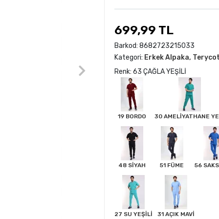
699,99 TL
Barkod:
8682723215033
Kategori:
Erkek Alpaka, Teryco
Renk: 63 ÇAĞLA YEŞİLİ
19 BORDO
30 AMELİYATHANE YE
48 SİYAH
51 FÜME
56 SAKS
27 SU YEŞİLİ
31 AÇIK MAVİ