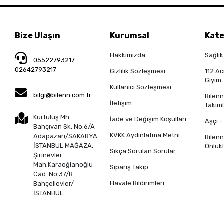
Bize Ulaşın
Kurumsal
Kate
Hakkımızda
Sağlık
05522793217
02642793217
Gizlilik Sözleşmesi
112 Ac
Giyim
Kullanıcı Sözleşmesi
bilgi@bilenn.com.tr
Bilen
İletişim
Takıml
Kurtuluş Mh.
İade ve Değişim Koşulları
Aşçı -
Bahçıvan Sk. No:6/A
KVKK Aydınlatma Metni
Adapazarı/SAKARYA
Bilen
İSTANBUL MAĞAZA:
Önlükl
Sıkça Sorulan Sorular
Şirinevler
Mah.Karaoğlanoğlu
Sipariş Takip
Cad. No:37/B
Havale Bildirimleri
Bahçelievler/
İSTANBUL