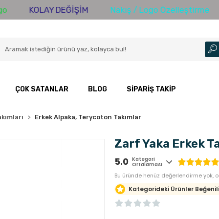
KOLAY DEĞİŞİM
Nakış / Logo Özelleştirme
300
ÇOK SATANLAR
BLOG
SIPARIŞ TAKIP
kımları
Erkek Alpaka, Terycoton Takımlar
Zarf Yaka Erkek Ta
5.0
Kategori
Ortalaması
Bu üründe henüz değerlendirme yok, or
Kategorideki Ürünler Beğenili