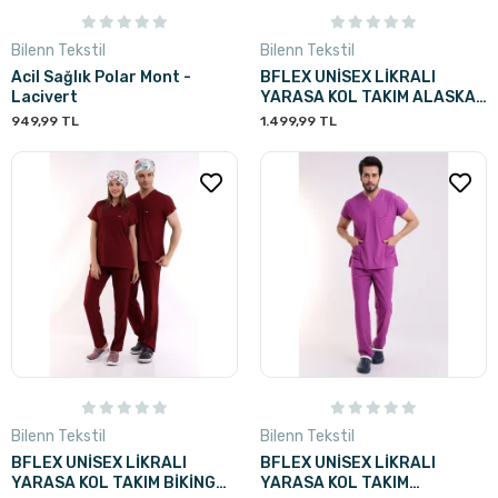
Bilenn Tekstil
Bilenn Tekstil
Acil Sağlık Polar Mont -
BFLEX UNİSEX LİKRALI
Lacivert
YARASA KOL TAKIM ALASKAN
BLUE DOKTOR HEKİM
949,99 TL
1.499,99 TL
Bilenn Tekstil
Bilenn Tekstil
BFLEX UNİSEX LİKRALI
BFLEX UNİSEX LİKRALI
YARASA KOL TAKIM BİKİNG
YARASA KOL TAKIM