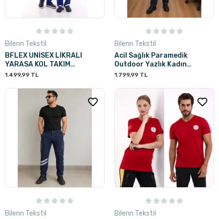
Bilenn Tekstil
Bilenn Tekstil
BFLEX UNİSEX LİKRALI
Acil Sağlık Paramedik
YARASA KOL TAKIM
Outdoor Yazlık Kadın
DAZZLİNG BLUE TEMİZLİK
Pantolon - Lacivert
1.499,99 TL
1.799,99 TL
PERSONELİ
Bilenn Tekstil
Bilenn Tekstil