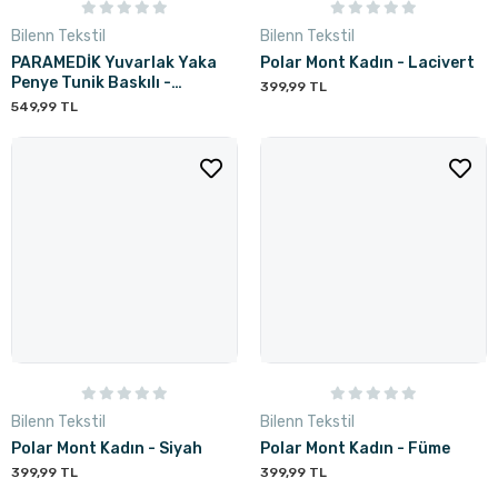
Bilenn Tekstil
Bilenn Tekstil
PARAMEDİK Yuvarlak Yaka
Polar Mont Kadın - Lacivert
Penye Tunik Baskılı -
399,99 TL
Lacivert
549,99 TL
Bilenn Tekstil
Bilenn Tekstil
Polar Mont Kadın - Siyah
Polar Mont Kadın - Füme
399,99 TL
399,99 TL