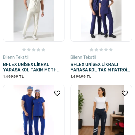
Bilenn Tekstil
Bilenn Tekstil
BFLEX UNİSEX LİKRALI
BFLEX UNİSEX LİKRALI
YARASA KOL TAKIM MOTH
YARASA KOL TAKIM PATROİT
TIBBİ SEKRETER
BLUE HEMŞİRE
1.499,99 TL
1.499,99 TL