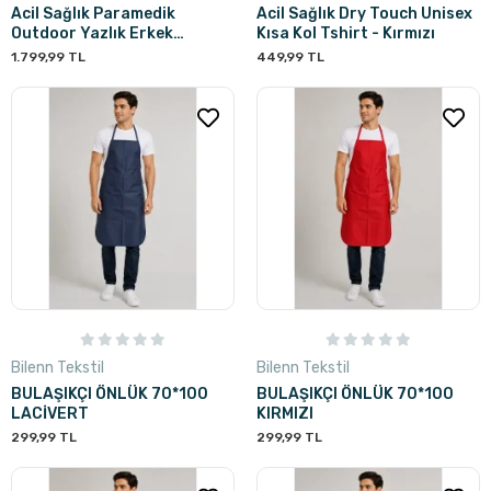
Acil Sağlık Paramedik
Acil Sağlık Dry Touch Unisex
Outdoor Yazlık Erkek
Kısa Kol Tshirt - Kırmızı
Pantolon - Lacivert
1.799,99 TL
449,99 TL
Bilenn Tekstil
Bilenn Tekstil
BULAŞIKÇI ÖNLÜK 70*100
BULAŞIKÇI ÖNLÜK 70*100
LACİVERT
KIRMIZI
299,99 TL
299,99 TL