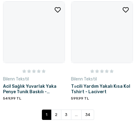
Bilenn Tekstil
Bilenn Tekstil
Acil Sağlık Yuvarlak Yaka
Təcili Yardım Yakalı Kısa Kol
Penye Tunik Baskılı -
Tshirt - Lacivert
Lacivert
549,99 TL
599,99 TL
1
2
3
...
34