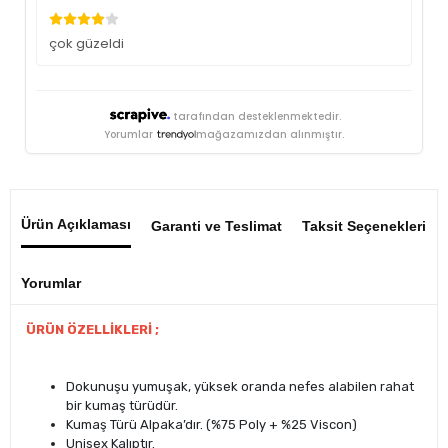
çok güzeldi
tarafından desteklenmektedir.
Yorumlar
mağazamızdan alınmıştır.
Ürün Açıklaması
Garanti ve Teslimat
Taksit Seçenekleri
Yorumlar
ÜRÜN ÖZELLİKLERİ ;
Dokunuşu yumuşak, yüksek oranda nefes alabilen rahat
bir kumaş türüdür.
Kumaş Türü Alpaka’dır. (%75 Poly + %25 Viscon)
Unisex Kalıptır.