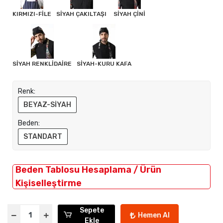
KIRMIZI-FİLE
SİYAH ÇAKILTAŞI
SİYAH ÇİNİ
SİYAH RENKLİDAİRE
SİYAH-KURU KAFA
Renk:
BEYAZ-SİYAH
Beden:
STANDART
Beden Tablosu Hesaplama / Ürün
Kişiselleştirme
Sepete
Hemen Al
Ekle