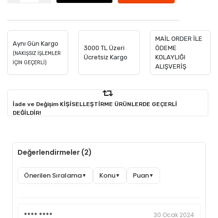
MAİL ORDER İLE
Aynı Gün Kargo
3000 TL Üzeri
ÖDEME
(NAKIŞSIZ İŞLEMLER
Ücretsiz Kargo
KOLAYLIĞI
İÇİN GEÇERLİ)
ALIŞVERİŞ
İade ve Değişim KİŞİSELLEŞTİRME ÜRÜNLERDE GEÇERLİ
DEĞİLDİR!
Değerlendirmeler (2)
Önerilen Sıralama
Konu
Puan
▼
▼
▼
**** ****
30 Ocak 2024