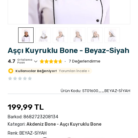
Aşçı Kuyruklu Bone - Beyaz-Siyah
4.7
Ortalama
7 Değerlendirme
Puan
Yorumları İncele >
Kullanıcılar Beğeniyor!
Ürün Kodu:
ST01600__BEYAZ-SİYAH
199,99 TL
Barkod:
8682723208134
Kategori:
Akdeniz Bone - Aşçı Kuyruklu Bone
Renk: BEYAZ-SİYAH