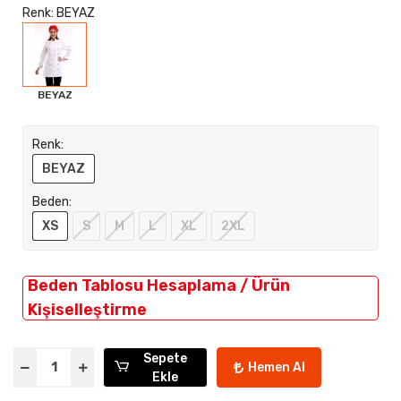
Renk: BEYAZ
BEYAZ
Renk:
BEYAZ
Beden:
XS
S
M
L
XL
2XL
Beden Tablosu Hesaplama / Ürün
Kişiselleştirme
Sepete
Hemen Al
Ekle