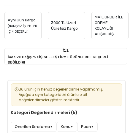
MAİL ORDER İLE
Aynı Gün Kargo
3000 TL Üzeri
ÖDEME
(NAKIŞSIZ İŞLEMLER
Ücretsiz Kargo
KOLAYLIĞI
İÇİN GEÇERLİ)
ALIŞVERİŞ
İade ve Değişim KİŞİSELLEŞTİRME ÜRÜNLERDE GEÇERLİ
DEĞİLDİR!
Bu ürün için henüz değerlendirme yapılmamış.
Aşağıda aynı kategorideki ürünlere ait
değerlendirmeler gösterilmektedir.
Kategori Değerlendirmeleri (5)
Önerilen Sıralama
Konu
Puan
▼
▼
▼