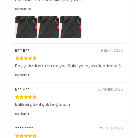
Beden: XL
B** B**
9 Ekim 2025
Beş yıldızdan fazla ediyor. Satıcıya teşekkür ederim 🫰
Beden: L
E** H**
22 Aralık 2025
kalitesi güzel çok beğendim
Beden: L
**** ****
29 Eylül 2025