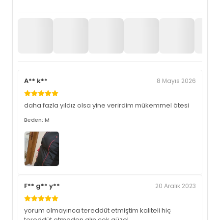
A** k**
8 Mayıs 2026
daha fazla yıldız olsa yine verirdim mükemmel ötesi
Beden: M
F** g** y**
20 Aralık 2023
yorum olmayınca tereddüt etmiştim kaliteli hiç
tereddüt etmeden alın çok güzel