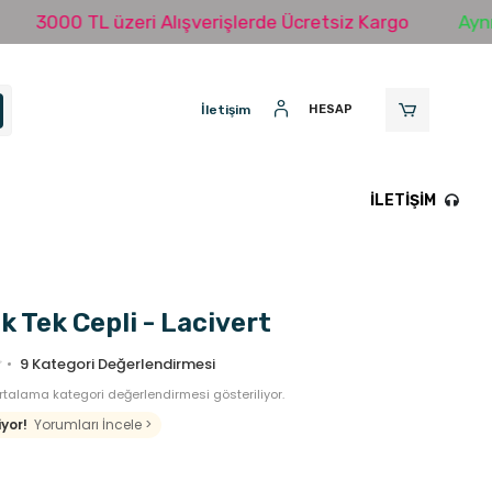
000 TL üzeri Alışverişlerde Ücretsiz Kargo
Aynı Gün
İletişim
HESAP
İLETIŞIM
k Tek Cepli - Lacivert
9
Kategori Değerlendirmesi
talama kategori değerlendirmesi gösteriliyor.
yor!
Yorumları İncele >