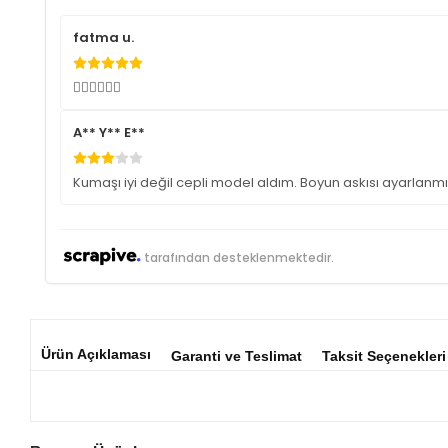
fatma u.
👍🏼👍🏼👍🏼
A** Y** E**
Kumaşı iyi değil cepli model aldım. Boyun askısı ayarlanmı
tarafından desteklenmektedir.
Ürün Açıklaması
Garanti ve Teslimat
Taksit Seçenekleri