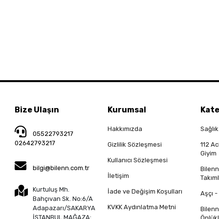
Bize Ulaşın
Kurumsal
Kate
Hakkımızda
Sağlık
05522793217
02642793217
Gizlilik Sözleşmesi
112 Ac
Giyim
Kullanıcı Sözleşmesi
bilgi@bilenn.com.tr
Bilen
İletişim
Takıml
Kurtuluş Mh.
İade ve Değişim Koşulları
Aşçı -
Bahçıvan Sk. No:6/A
KVKK Aydınlatma Metni
Adapazarı/SAKARYA
Bilen
İSTANBUL MAĞAZA:
Önlükl