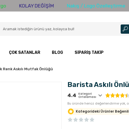
KOLAY DEĞİŞİM
Nakış / Logo Özelleştirme
3
ÇOK SATANLAR
BLOG
SIPARIŞ TAKIP
k Renk Askılı Mutfak Önlüğü
Barista Askılı Önlü
4.4
Kategori
Ortalaması
Bu üründe henüz değerlendirme yok, or
Kategorideki Ürünler Beğenili