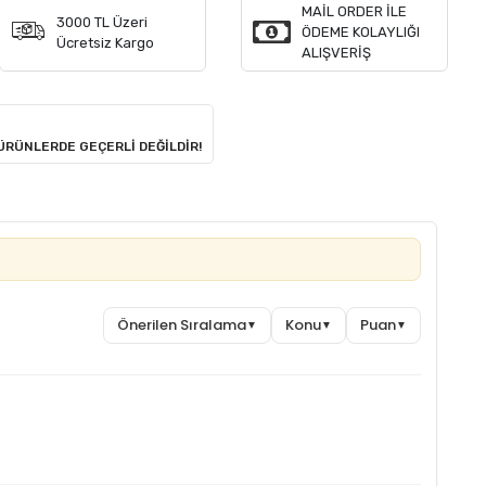
MAİL ORDER İLE
3000 TL Üzeri
ÖDEME KOLAYLIĞI
Ücretsiz Kargo
ALIŞVERİŞ
 ÜRÜNLERDE GEÇERLİ DEĞİLDİR!
Önerilen Sıralama
Konu
Puan
▼
▼
▼