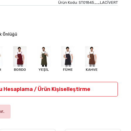
Ürün Kodu:
ST01845__LACİVERT
ak Önlüğü
H
BORDO
YEŞİL
FÜME
KAHVE
u Hesaplama / Ürün Kişiselleştirme
r.