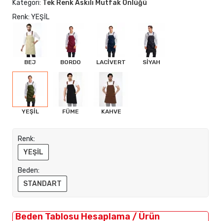
Kategori:
Tek Renk Askılı Mutfak Önlüğü
Renk: YEŞİL
BEJ
BORDO
LACİVERT
SİYAH
YEŞİL
FÜME
KAHVE
Renk:
YEŞİL
Beden:
STANDART
Beden Tablosu Hesaplama / Ürün