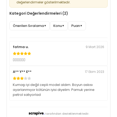
değerlendirmeler gösterilmektedir.
Kategori Değerlendirmeleri (2)
Önerilen Sıralama
Konu
Puan
▼
▼
▼
fatma u.
9 Mart 2026
👍🏼👍🏼👍🏼
A** Y** E**
17 Ekim 2023
Kumaşı iyi değil cepli model aldım. Boyun askısı
ayarlanmıyor kötünün iyisi diyelim. Pamuk yerine
petrol satıyorlad
tarafından desteklenmektedir.