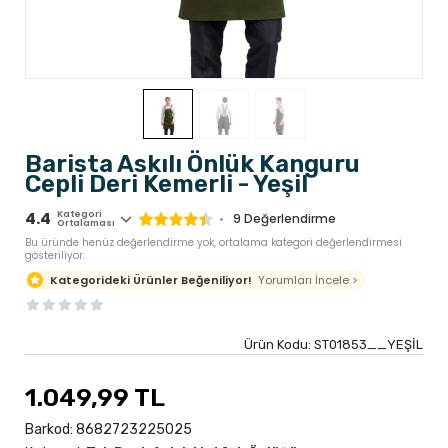
Barista Askılı Önlük Kanguru
Cepli Deri Kemerli - Yeşil
4.4
Kategori
9
Değerlendirme
Ortalaması
Bu üründe henüz değerlendirme yok, ortalama kategori değerlendirmesi
gösteriliyor.
Yorumları İncele >
Kategorideki Ürünler Beğeniliyor!
Ürün Kodu:
ST01853__YEŞİL
1.049,99 TL
Barkod:
8682723225025