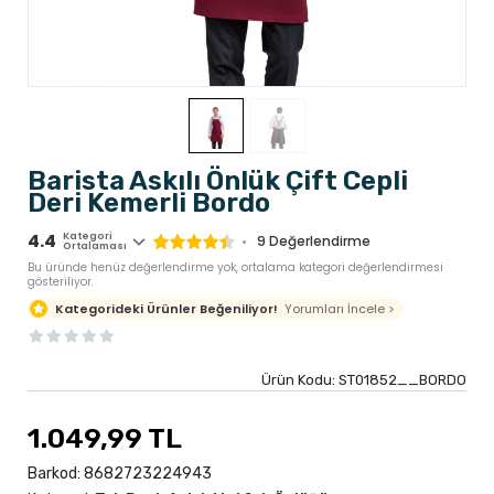
Barista Askılı Önlük Çift Cepli
Deri Kemerli Bordo
4.4
Kategori
9
Değerlendirme
Ortalaması
Bu üründe henüz değerlendirme yok, ortalama kategori değerlendirmesi
gösteriliyor.
Yorumları İncele >
Kategorideki Ürünler Beğeniliyor!
Ürün Kodu:
ST01852__BORDO
1.049,99 TL
Barkod:
8682723224943