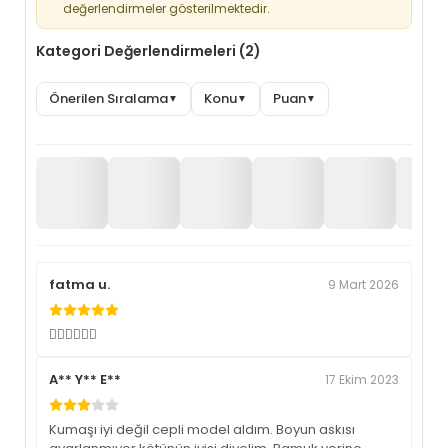
değerlendirmeler gösterilmektedir.
Kategori Değerlendirmeleri (2)
Önerilen Sıralama
Konu
Puan
▼
▼
▼
fatma u.
9 Mart 2026
👍🏼👍🏼👍🏼
A** Y** E**
17 Ekim 2023
Kumaşı iyi değil cepli model aldım. Boyun askısı