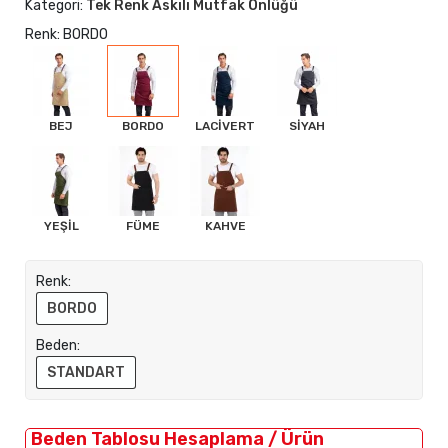
Kategori:
Tek Renk Askılı Mutfak Önlüğü
Renk: BORDO
BEJ
BORDO
LACİVERT
SİYAH
YEŞİL
FÜME
KAHVE
Renk:
BORDO
Beden:
STANDART
Beden Tablosu Hesaplama / Ürün