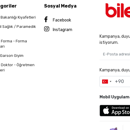
goriler
Sosyal Medya
 Bakanlığı Kıyafetleri
Facebook
il Sağlık / Paramedik
Instagram
Kampanya, duyur
n Forma - Forma
istiyorum.
arı
 Garson Giyim
n Doktor - Öğretmen
Kampanya, duyuru
eri
Mobil Uygulam