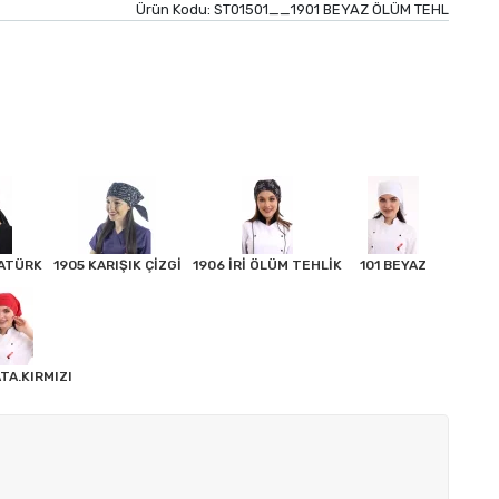
Ürün Kodu:
ST01501__1901 BEYAZ ÖLÜM TEHL
TATÜRK
1905 KARIŞIK ÇİZGİ
1906 İRİ ÖLÜM TEHLİK
101 BEYAZ
ATA.KIRMIZI