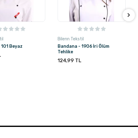
il
Bilenn Tekstil
 101 Beyaz
Bandana - 1906 İri Ölüm
Tehlike
L
124,99 TL