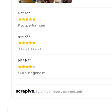
S** K**
Fiyat performans
e** K**
⭐⭐⭐⭐⭐ ⭐⭐⭐⭐⭐
H** H**
Güzel beğendim
tarafından desteklenmektedir.