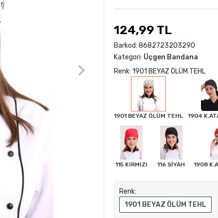
124,99 TL
Barkod:
8682723203290
Kategori:
Üçgen Bandana
Renk: 1901 BEYAZ ÖLÜM TEHL
1901 BEYAZ ÖLÜM TEHL
1904 K.A
115 KIRMIZI
116 SİYAH
1908 K.
Renk:
1901 BEYAZ ÖLÜM TEHL