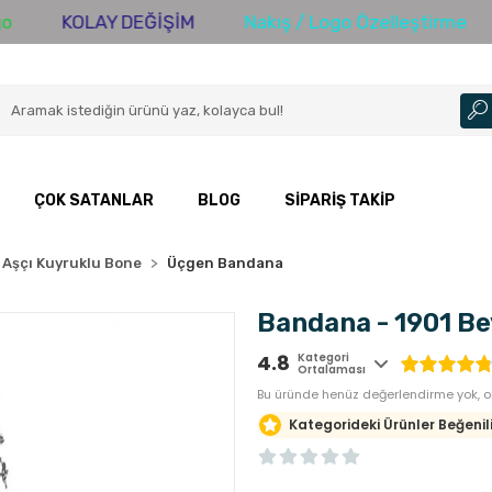
KOLAY DEĞİŞİM
Nakış / Logo Özelleştirme
3000
ÇOK SATANLAR
BLOG
SIPARIŞ TAKIP
 Aşçı Kuyruklu Bone
Üçgen Bandana
Bandana - 1901 Be
4.8
Kategori
Ortalaması
Bu üründe henüz değerlendirme yok, or
Kategorideki Ürünler Beğenili