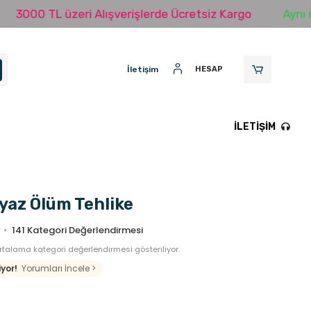
 TL üzeri Alışverişlerde Ücretsiz Kargo
Aynı Gün Ka
İletişim
HESAP
İLETIŞIM
yaz Ölüm Tehlike
141
Kategori Değerlendirmesi
talama kategori değerlendirmesi gösteriliyor.
yor!
Yorumları İncele >