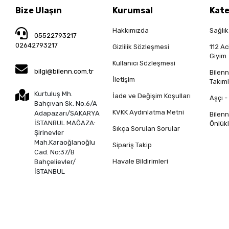
Bize Ulaşın
Kurumsal
Kate
Hakkımızda
Sağlık
05522793217
02642793217
Gizlilik Sözleşmesi
112 Ac
Giyim
Kullanıcı Sözleşmesi
bilgi@bilenn.com.tr
Bilen
İletişim
Takıml
Kurtuluş Mh.
İade ve Değişim Koşulları
Aşçı -
Bahçıvan Sk. No:6/A
KVKK Aydınlatma Metni
Adapazarı/SAKARYA
Bilen
İSTANBUL MAĞAZA:
Önlükl
Sıkça Sorulan Sorular
Şirinevler
Mah.Karaoğlanoğlu
Sipariş Takip
Cad. No:37/B
Havale Bildirimleri
Bahçelievler/
İSTANBUL