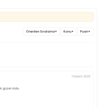
Önerilen Sıralama
Konu
Puan
▼
▼
▼
1 Kasım 2023
ok güzel oldu