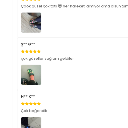
H** n** Y**
Çok beğendim 😊
Ayşenur İ.
çokkk beğendimm
tarafından desteklenmektedir.