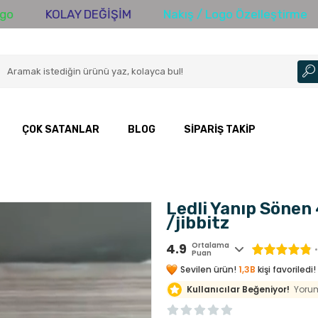
OLAY DEĞİŞİM
Nakış / Logo Özelleştirme
3000 
ÇOK SATANLAR
BLOG
SIPARIŞ TAKIP
Ledli Yanıp Sönen 
/jibbitz
4.9
Ortalama
Puan
Sevilen ürün!
1,3B
kişi favoriledi!
Kullanıcılar Beğeniyor!
Yorum