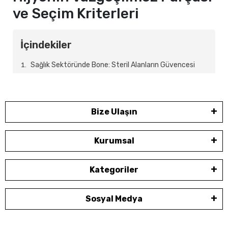
ve Seçim Kriterleri
İçindekiler
Sağlık Sektöründe Bone: Steril Alanların Güvencesi
Tesettür Bone Modelleri: Konfor ve İnanç Uyumu
Gıda ve Mutfak Sektöründe Bone Kullanımı
Bone Seçiminde Dikkat Edilmesi Gereken Kritik
Bize Ulaşın
Kriterler
Kurumsal
Bilenn Tekstil’in Bone Çözümlerinde Kalite ve Hız
Bone Çeşitlerinin Geleceği: Akıllı ve Sürdürülebilir
Kategoriler
Çözümler
Sonuç: Hijyende İhmal Edilemez Detay
Sosyal Medya
Hijyenin ve iş güvenliğinin en kritik olduğu sektörlerde,
baş koruyucular temel ekipmanlardandır. Başta sağlık ve