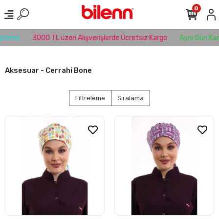
0
tirme
3000 TL üzeri Alışverişlerde Ücretsiz Kargo
Aynı Gün Karg
Aksesuar - Cerrahi Bone
Filtreleme
Sıralama