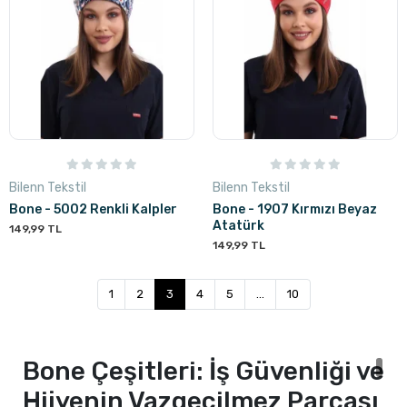
Bilenn Tekstil
Bilenn Tekstil
Bone - 5002 Renkli Kalpler
Bone - 1907 Kırmızı Beyaz
Atatürk
149,99 TL
149,99 TL
1
2
3
4
5
...
10
Bone Çeşitleri: İş Güvenliği ve
Hijyenin Vazgeçilmez Parçası