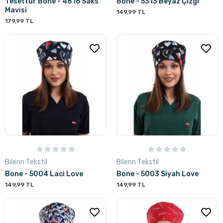
Tesettür Bone - 4816 Saks
Bone - 5313 Beyaz Çizgi
Mavisi
149,99 TL
179,99 TL
Bilenn Tekstil
Bilenn Tekstil
Bone - 5004 Laci Love
Bone - 5003 Siyah Love
149,99 TL
149,99 TL