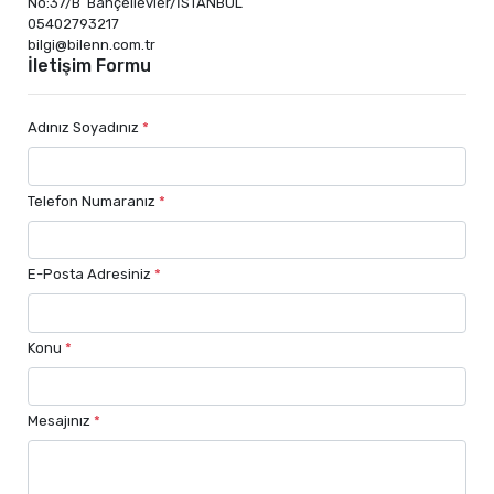
No:37/B Bahçelievler/İSTANBUL
05402793217
bilgi@bilenn.com.tr
İletişim Formu
Adınız Soyadınız
*
Telefon Numaranız
*
E-Posta Adresiniz
*
Konu
*
Mesajınız
*