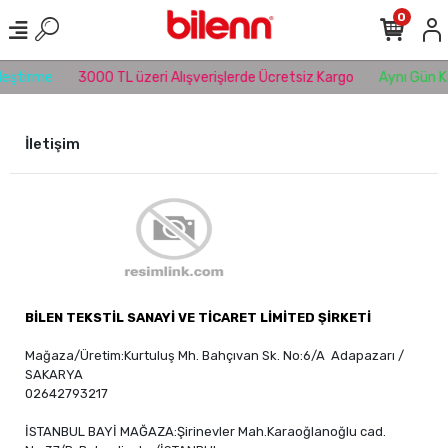
0
leştirme
3000 TL üzeri Alışverişlerde Ücretsiz Kargo
Aynı Gün K
İletişim
BİLEN TEKSTİL SANAYİ VE TİCARET LİMİTED ŞİRKETİ
Mağaza/Üretim:Kurtuluş Mh. Bahçıvan Sk. No:6/A Adapazarı /
SAKARYA
02642793217
İSTANBUL BAYİ MAĞAZA:Şirinevler Mah.Karaoğlanoğlu cad.